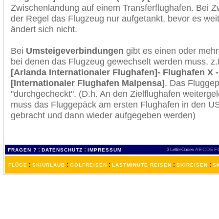
Zwischenlandung auf einem Transferflughafen. Bei Z
der Regel das Flugzeug nur aufgetankt, bevor es wei
ändert sich nicht.
Bei
Umsteigeverbindungen
gibt es einen oder meh
bei denen das Flugzeug gewechselt werden muss, z
[Arlanda Internationaler Flughafen]- Flughafen X 
[Internationaler Flughafen Malpensa]
. Das Flugge
"durchgecheckt". (D.h. An den Zielflughafen weiterge
muss das Fluggepäck am ersten Flughafen in den USA
gebracht und dann wieder aufgegeben werden)
:
:
3 Letter-Codes
A
B
C
D
E
F
FRAGEN ?
DATENSCHUTZ
IMPRESSUM
:
:
:
:
:
FLÜGE
SKIURLAUB
GOLFREISEN
LASTMINUTE REISEN
SKIREISEN
S