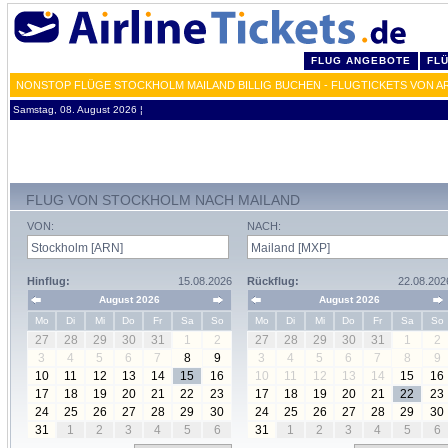
FLUG ANGEBOTE
FL
NONSTOP FLÜGE STOCKHOLM MAILAND BILLIG BUCHEN - FLUGTICKETS VON A
Samstag, 08. August 2026 ¦
FLUG VON STOCKHOLM NACH MAILAND
VON:
NACH:
Hinflug:
15.08.2026
Rückflug:
22.08.202
August 2026
August 2026
Mo
Di
Mi
Do
Fr
Sa
So
Mo
Di
Mi
Do
Fr
Sa
So
27
28
29
30
31
1
2
27
28
29
30
31
1
2
3
4
5
6
7
8
9
3
4
5
6
7
8
9
10
11
12
13
14
15
16
10
11
12
13
14
15
16
17
18
19
20
21
22
23
17
18
19
20
21
22
23
24
25
26
27
28
29
30
24
25
26
27
28
29
30
31
1
2
3
4
5
6
31
1
2
3
4
5
6