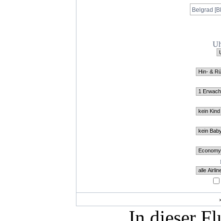
Uh
In dieser F