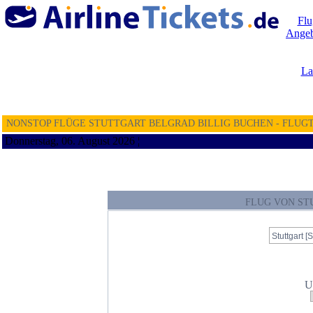
Flu
Angeb
La
NONSTOP FLÜGE STUTTGART BELGRAD BILLIG BUCHEN - FLUG
Donnerstag, 06. August 2026 ¦
FLUG VON ST
U