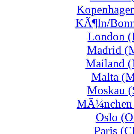
Kopenhagen
KÃ¶ln/Bonn
London (
Madrid (
Mailand (
Malta (M
Moskau (
MÃ¼nchen 
Oslo (O
Paris (C