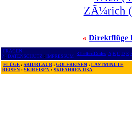
ZÃ¼rich (
«
Direktflüge 
FRAGEN
3 Letter-Codes
A
B
C
D
E
?
:
DATENSCHUTZ
:
IMPRESSUM
FLÜGE
:
SKIURLAUB
:
GOLFREISEN
:
LASTMINUTE
REISEN
:
SKIREISEN
:
SKIFAHREN USA