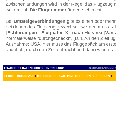
Zwischenlandungen wird in der Regel das Flugzeug n
weitergeht. Die
Flugnummer
ändert sich nicht.
Bei
Umsteigeverbindungen
gibt es einen oder meh
bei denen das Flugzeug gewechselt werden muss, z
[Echterdingen]- Flughafen X - nach Helsinki [Vant
normalerweise "durchgecheckt". (D.h. An den Zielflugh
Ausnahme: USA, hier muss das Fluggepäck am erste
abgeholt, durch den Zoll gebracht und dann wieder 
:
:
3 Letter-Codes
A
B
C
D
E
F
FRAGEN ?
DATENSCHUTZ
IMPRESSUM
:
:
:
:
:
FLÜGE
SKIURLAUB
GOLFREISEN
LASTMINUTE REISEN
SKIREISEN
S