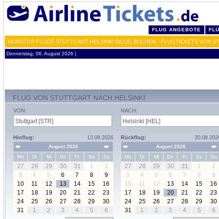
FLUG ANGEBOTE
FL
NONSTOP FLÜGE STUTTGART HELSINKI BILLIG BUCHEN - FLUGTICKETS VON S
Donnerstag, 06. August 2026 ¦
FLUG VON STUTTGART NACH HELSINKI
VON:
NACH:
Hinflug:
13.08.2026
Rückflug:
20.08.202
August 2026
August 2026
Mo
Di
Mi
Do
Fr
Sa
So
Mo
Di
Mi
Do
Fr
Sa
So
27
28
29
30
31
1
2
27
28
29
30
31
1
2
3
4
5
6
7
8
9
3
4
5
6
7
8
9
10
11
12
13
14
15
16
10
11
12
13
14
15
16
17
18
19
20
21
22
23
17
18
19
20
21
22
23
24
25
26
27
28
29
30
24
25
26
27
28
29
30
31
1
2
3
4
5
6
31
1
2
3
4
5
6