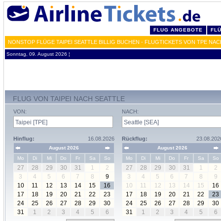
FLUG ANGEBOTE
FL
NONSTOP FLÜGE TAIPEI SEATTLE BILLIG BUCHEN - FLUGTICKETS VON TPE NAC
Sonntag, 09. August 2026 ¦
FLUG VON TAIPEI NACH SEATTLE
VON:
NACH:
Hinflug:
16.08.2026
Rückflug:
23.08.202
August 2026
August 2026
Mo
Di
Mi
Do
Fr
Sa
So
Mo
Di
Mi
Do
Fr
Sa
So
27
28
29
30
31
1
2
27
28
29
30
31
1
2
3
4
5
6
7
8
9
3
4
5
6
7
8
9
10
11
12
13
14
15
16
10
11
12
13
14
15
16
17
18
19
20
21
22
23
17
18
19
20
21
22
23
24
25
26
27
28
29
30
24
25
26
27
28
29
30
31
1
2
3
4
5
6
31
1
2
3
4
5
6