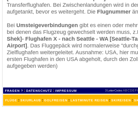
Transferflughafen. Bei Zwischenlandungen wird in de
aufgetankt, bevor es weitergeht. Die
Flugnummer
änd
Bei
Umsteigeverbindungen
gibt es einen oder meh
bei denen das Flugzeug gewechselt werden muss, z
Shek]- Flughafen X - nach Seattle - WA [Seattle-T
Airport]
. Das Fluggepäck wird normalerweise "durchg
Zielflughafen weitergeleitet. Ausnahme: USA, hier 
ersten Flughafen in den USA abgeholt, durch den Zol
aufgegeben werden)
:
:
3 Letter-Codes
A
B
C
D
E
F
FRAGEN ?
DATENSCHUTZ
IMPRESSUM
:
:
:
:
:
FLÜGE
SKIURLAUB
GOLFREISEN
LASTMINUTE REISEN
SKIREISEN
S