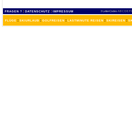
:
:
3 Letter-Codes
A
B
C
D
E
F
FRAGEN ?
DATENSCHUTZ
IMPRESSUM
:
:
:
:
:
FLÜGE
SKIURLAUB
GOLFREISEN
LASTMINUTE REISEN
SKIREISEN
S