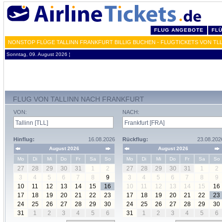
FLUG ANGEBOTE
FL
NONSTOP FLÜGE TALLINN FRANKFURT BILLIG BUCHEN - FLUGTICKETS VON TL
Sonntag, 09. August 2026 ¦
FLUG VON TALLINN NACH FRANKFURT
VON:
NACH:
Hinflug:
16.08.2026
Rückflug:
23.08.202
August 2026
August 2026
Mo
Di
Mi
Do
Fr
Sa
So
Mo
Di
Mi
Do
Fr
Sa
So
27
28
29
30
31
1
2
27
28
29
30
31
1
2
3
4
5
6
7
8
9
3
4
5
6
7
8
9
10
11
12
13
14
15
16
10
11
12
13
14
15
16
17
18
19
20
21
22
23
17
18
19
20
21
22
23
24
25
26
27
28
29
30
24
25
26
27
28
29
30
31
1
2
3
4
5
6
31
1
2
3
4
5
6