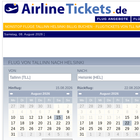
FLUG ANGEBOTE
FL
NONSTOP FLÜGE TALLINN HELSINKI BILLIG BUCHEN - FLUGTICKETS VON TLL N
Samstag, 08. August 2026 ¦
FLUG VON TALLINN NACH HELSINKI
VON:
NACH:
Hinflug:
15.08.2026
Rückflug:
22.08.202
August 2026
August 2026
Mo
Di
Mi
Do
Fr
Sa
So
Mo
Di
Mi
Do
Fr
Sa
So
27
28
29
30
31
1
2
27
28
29
30
31
1
2
3
4
5
6
7
8
9
3
4
5
6
7
8
9
10
11
12
13
14
15
16
10
11
12
13
14
15
16
17
18
19
20
21
22
23
17
18
19
20
21
22
23
24
25
26
27
28
29
30
24
25
26
27
28
29
30
31
1
2
3
4
5
6
31
1
2
3
4
5
6