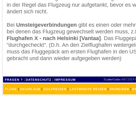
in der Regel das Flugzeug nur aufgetankt, bevor es w
ändert sich nicht.
Bei
Umsteigeverbindungen
gibt es einen oder meh
bei denen das Flugzeug gewechselt werden muss, z
Flughafen X - nach Helsinki [Vantaa]
. Das Fluggep
"durchgecheckt". (D.h. An den Zielflughafen weiterge
muss das Fluggepäck am ersten Flughafen in den USA
gebracht und dann wieder aufgegeben werden)
:
:
3 Letter-Codes
A
B
C
D
E
F
FRAGEN ?
DATENSCHUTZ
IMPRESSUM
:
:
:
:
:
FLÜGE
SKIURLAUB
GOLFREISEN
LASTMINUTE REISEN
SKIREISEN
S