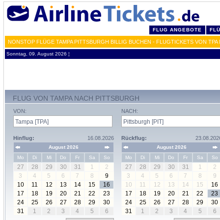
FLUG ANGEBOTE
FL
NONSTOP FLÜGE TAMPA PITTSBURGH BILLIG BUCHEN - FLUGTICKETS VON TPA 
Sonntag, 09. August 2026 ¦
FLUG VON TAMPA NACH PITTSBURGH
VON:
NACH:
Hinflug:
16.08.2026
Rückflug:
23.08.202
August 2026
August 2026
Mo
Di
Mi
Do
Fr
Sa
So
Mo
Di
Mi
Do
Fr
Sa
So
27
28
29
30
31
1
2
27
28
29
30
31
1
2
3
4
5
6
7
8
9
3
4
5
6
7
8
9
10
11
12
13
14
15
16
10
11
12
13
14
15
16
17
18
19
20
21
22
23
17
18
19
20
21
22
23
24
25
26
27
28
29
30
24
25
26
27
28
29
30
31
1
2
3
4
5
6
31
1
2
3
4
5
6