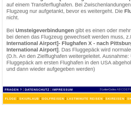
auf einem Transferflughafen. Bei Zwischenlandungen 
Flugzeug nur aufgetankt, bevor es weitergeht. Die
Fl
nicht.
Bei
Umsteigeverbindungen
gibt es einen oder meh
bei denen das Flugzeug gewechselt werden muss, z
International Airport]- Flughafen X - nach Pittsbu
International Airport]
. Das Fluggepäck wird normale
(D.h. An den Zielflughafen weitergeleitet. Ausnahme
Fluggepäck am ersten Flughafen in den USA abgeholt
und dann wieder aufgegeben werden)
:
:
3 Letter-Codes
A
B
C
D
E
F
FRAGEN ?
DATENSCHUTZ
IMPRESSUM
:
:
:
:
:
FLÜGE
SKIURLAUB
GOLFREISEN
LASTMINUTE REISEN
SKIREISEN
S