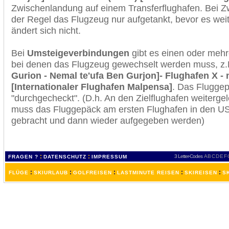
Zwischenlandung auf einem Transferflughafen. Bei Z
der Regel das Flugzeug nur aufgetankt, bevor es wei
ändert sich nicht.
Bei
Umsteigeverbindungen
gibt es einen oder meh
bei denen das Flugzeug gewechselt werden muss, z
Gurion - Nemal te'ufa Ben Gurjon]- Flughafen X - 
[Internationaler Flughafen Malpensa]
. Das Flugge
"durchgecheckt". (D.h. An den Zielflughafen weiterge
muss das Fluggepäck am ersten Flughafen in den USA
gebracht und dann wieder aufgegeben werden)
:
:
3 Letter-Codes
A
B
C
D
E
F
FRAGEN ?
DATENSCHUTZ
IMPRESSUM
:
:
:
:
:
FLÜGE
SKIURLAUB
GOLFREISEN
LASTMINUTE REISEN
SKIREISEN
S