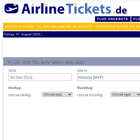
FLUG ANGEBOTE
FL
NONSTOP FLÜGE TEL AVIV MAILAND BILLIG BUCHEN - FLUGTICKETS VON TLV N
Freitag, 07. August 2026 ¦
FLUG VON TEL AVIV NACH MAILAND
VON:
NACH:
Hinflug:
Rückflug:
Uhrzeit Hinflug
Uhrzeit Rückflug