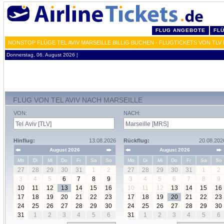
FLUG ANGEBOTE
FL
NONSTOP FLÜGE TEL AVIV MARSEILLE BILLIG BUCHEN - FLUGTICKETS VON TLV
Donnerstag, 06. August 2026 ¦
FLUG VON TEL AVIV NACH MARSEILLE
VON:
NACH:
Hinflug:
13.08.2026
Rückflug:
20.08.202
August 2026
August 2026
Mo
Di
Mi
Do
Fr
Sa
So
Mo
Di
Mi
Do
Fr
Sa
So
27
28
29
30
31
1
2
27
28
29
30
31
1
2
3
4
5
6
7
8
9
3
4
5
6
7
8
9
10
11
12
13
14
15
16
10
11
12
13
14
15
16
17
18
19
20
21
22
23
17
18
19
20
21
22
23
24
25
26
27
28
29
30
24
25
26
27
28
29
30
31
1
2
3
4
5
6
31
1
2
3
4
5
6