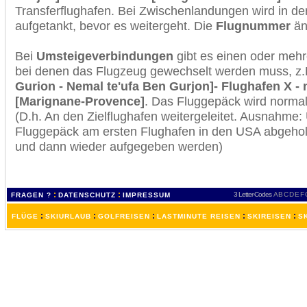
Transferflughafen. Bei Zwischenlandungen wird in de
aufgetankt, bevor es weitergeht. Die
Flugnummer
änd
Bei
Umsteigeverbindungen
gibt es einen oder meh
bei denen das Flugzeug gewechselt werden muss, z
Gurion - Nemal te'ufa Ben Gurjon]- Flughafen X - 
[Marignane-Provence]
. Das Fluggepäck wird normal
(D.h. An den Zielflughafen weitergeleitet. Ausnahme
Fluggepäck am ersten Flughafen in den USA abgeholt
und dann wieder aufgegeben werden)
:
:
3 Letter-Codes
A
B
C
D
E
F
FRAGEN ?
DATENSCHUTZ
IMPRESSUM
:
:
:
:
:
FLÜGE
SKIURLAUB
GOLFREISEN
LASTMINUTE REISEN
SKIREISEN
S