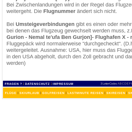
Bei Zwischenlandungen wird in der Regel das Flugzeu
weitergeht. Die
Flugnummer
ändert sich nicht.
Bei
Umsteigeverbindungen
gibt es einen oder meh
bei denen das Flugzeug gewechselt werden muss, z
Gurion - Nemal te'ufa Ben Gurjon]- Flughafen X - 
Fluggepäck wird normalerweise "durchgecheckt". (D.h
weitergeleitet. Ausnahme: USA, hier muss das Flugg
in den USA abgeholt, durch den Zoll gebracht und d
werden)
:
:
3 Letter-Codes
A
B
C
D
E
F
FRAGEN ?
DATENSCHUTZ
IMPRESSUM
:
:
:
:
:
FLÜGE
SKIURLAUB
GOLFREISEN
LASTMINUTE REISEN
SKIREISEN
S