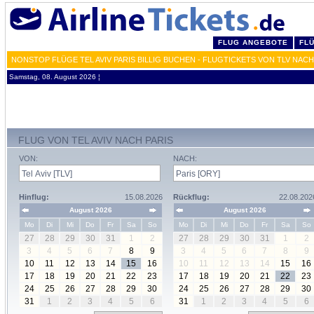
FLUG ANGEBOTE
FL
NONSTOP FLÜGE TEL AVIV PARIS BILLIG BUCHEN - FLUGTICKETS VON TLV NAC
Samstag, 08. August 2026 ¦
FLUG VON TEL AVIV NACH PARIS
VON:
NACH:
Hinflug:
15.08.2026
Rückflug:
22.08.202
August 2026
August 2026
Mo
Di
Mi
Do
Fr
Sa
So
Mo
Di
Mi
Do
Fr
Sa
So
27
28
29
30
31
1
2
27
28
29
30
31
1
2
3
4
5
6
7
8
9
3
4
5
6
7
8
9
10
11
12
13
14
15
16
10
11
12
13
14
15
16
17
18
19
20
21
22
23
17
18
19
20
21
22
23
24
25
26
27
28
29
30
24
25
26
27
28
29
30
31
1
2
3
4
5
6
31
1
2
3
4
5
6