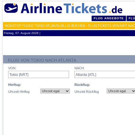
FLUG ANGEBOTE
FL
NONSTOP FLÜGE TOKIO ATLANTA BILLIG BUCHEN - FLUGTICKETS VON NRT NAC
Freitag, 07. August 2026 ¦
FLUG VON TOKIO NACH ATLANTA
VON:
NACH:
Hinflug:
Rückflug:
Uhrzeit Hinflug
Uhrzeit Rückflug