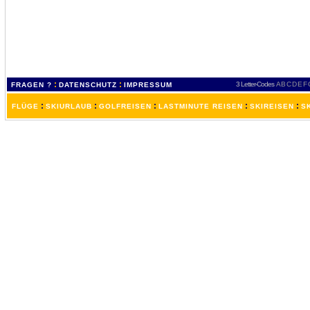
:
:
3 Letter-Codes
A
B
C
D
E
F
FRAGEN ?
DATENSCHUTZ
IMPRESSUM
:
:
:
:
:
FLÜGE
SKIURLAUB
GOLFREISEN
LASTMINUTE REISEN
SKIREISEN
S