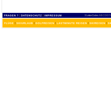
:
:
3 Letter-Codes
A
B
C
D
E
F
FRAGEN ?
DATENSCHUTZ
IMPRESSUM
:
:
:
:
:
FLÜGE
SKIURLAUB
GOLFREISEN
LASTMINUTE REISEN
SKIREISEN
S