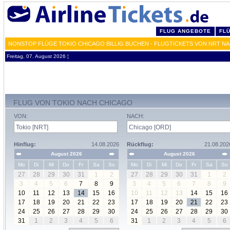
FLUG ANGEBOTE
FL
NONSTOP FLÜGE TOKIO CHICAGO BILLIG BUCHEN - FLUGTICKETS VON NRT N
Freitag, 07. August 2026 ¦
FLUG VON TOKIO NACH CHICAGO
VON:
NACH:
Hinflug:
14.08.2026
Rückflug:
21.08.202
August 2026
August 2026
Mo
Di
Mi
Do
Fr
Sa
So
Mo
Di
Mi
Do
Fr
Sa
So
27
28
29
30
31
1
2
27
28
29
30
31
1
2
3
4
5
6
7
8
9
3
4
5
6
7
8
9
10
11
12
13
14
15
16
10
11
12
13
14
15
16
17
18
19
20
21
22
23
17
18
19
20
21
22
23
24
25
26
27
28
29
30
24
25
26
27
28
29
30
31
1
2
3
4
5
6
31
1
2
3
4
5
6