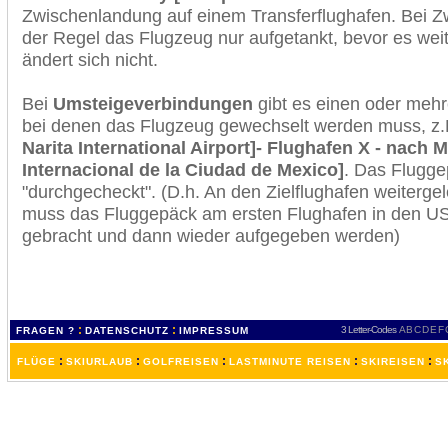
Zwischenlandung auf einem Transferflughafen. Bei Z
der Regel das Flugzeug nur aufgetankt, bevor es wei
ändert sich nicht.
Bei
Umsteigeverbindungen
gibt es einen oder meh
bei denen das Flugzeug gewechselt werden muss, z
Narita International Airport]- Flughafen X - nach 
Internacional de la Ciudad de Mexico]
. Das Flugge
"durchgecheckt". (D.h. An den Zielflughafen weiterge
muss das Fluggepäck am ersten Flughafen in den USA
gebracht und dann wieder aufgegeben werden)
:
:
3 Letter-Codes
A
B
C
D
E
F
FRAGEN ?
DATENSCHUTZ
IMPRESSUM
:
:
:
:
:
FLÜGE
SKIURLAUB
GOLFREISEN
LASTMINUTE REISEN
SKIREISEN
S