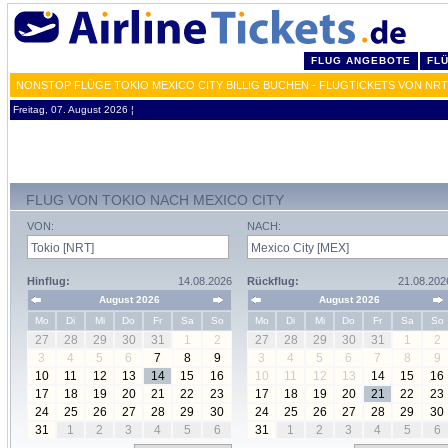
FLUG ANGEBOTE
FL
NONSTOP FLÜGE TOKIO MEXICO CITY BILLIG BUCHEN - FLUGTICKETS VON NR
Freitag, 07. August 2026 ¦
FLUG VON TOKIO NACH MEXICO CITY
VON:
NACH:
Hinflug:
14.08.2026
Rückflug:
21.08.202
August 2026
August 2026
Mo
Di
Mi
Do
Fr
Sa
So
Mo
Di
Mi
Do
Fr
Sa
So
27
28
29
30
31
1
2
27
28
29
30
31
1
2
3
4
5
6
7
8
9
3
4
5
6
7
8
9
10
11
12
13
14
15
16
10
11
12
13
14
15
16
17
18
19
20
21
22
23
17
18
19
20
21
22
23
24
25
26
27
28
29
30
24
25
26
27
28
29
30
31
1
2
3
4
5
6
31
1
2
3
4
5
6