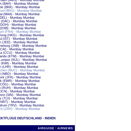
rdam (AMS) - Mumbay Mumbai
in (BAH) - Mumbay Mumbai
ok (BKK) - Mumbay Mumbai
sel (BRU) - Mumbay Mumbai
ai (MAA) - Mumbay Mumbai
 (DEL) - Mumbay Mumbai
 (DAC) - Mumbay Mumbai
(DOH) - Mumbay Mumbai
 (DXB) - Mumbay Mumbai
furt (FRA) - Mumbay Mumbai
Kong (HKG) - Mumbay Mumbai
ul (IST) - Mumbay Mumbai
h (JED) - Mumbay Mumbai
nisburg (JNB) - Mumbay Mumbai
 (CAI) - Mumbay Mumbai
tta (CCU) - Mumbay Mumbai
andu (KTM) - Mumbay Mumbai
 Lumpur (KUL) - Mumbay Mumbai
t (KWI) - Mumbay Mumbai
n (LHR) - Mumbay Mumbai
hen (MUC) - Mumbay Mumbai
bi (NBO) - Mumbay Mumbai
ork (JFK) - Mumbay Mumbai
k (EWR) - Mumbay Mumbai
 (CDG) - Mumbay Mumbai
h (RUH) - Mumbay Mumbai
 (ICN) - Mumbay Mumbai
pore (SIN) - Mumbay Mumbai
iv (TLV) - Mumbay Mumbai
 (NRT) - Mumbay Mumbai
ndrum (TRV) - Mumbay Mumbai
ch (ZRH) - Mumbay Mumbai
EKTFLÜGE DEUTSCHLAND - INDIEN
:
AIRGUIDE
AIRNEWS