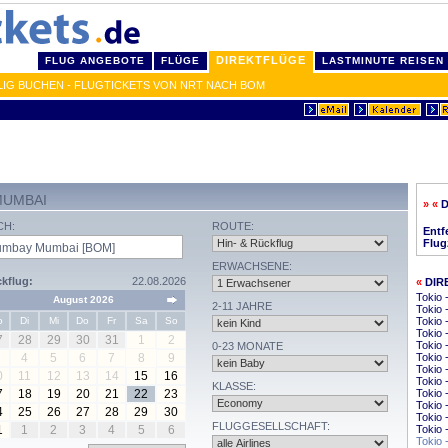
DIREKTFLÜGE
FLUG ANGEBOTE
FLÜGE
LASTMINUTE REISEN
LIG BUCHEN - FLUGTICKETS VON NRT NACH BOM
MUMBAI
» «
D
CH:
ROUTE:
Entf
Flug
ERWACHSENE:
kflug:
22.08.2026
«
DIR
Tokio
August 2026
2-11 JAHRE
Tokio 
o
Di
Mi
Do
Fr
Sa
So
Tokio 
Tokio 
7
28
29
30
31
1
2
Tokio 
0-23 MONATE
4
5
6
7
8
9
Tokio 
Tokio 
0
11
12
13
14
15
16
Tokio 
KLASSE:
7
18
19
20
21
22
23
Tokio 
Tokio 
4
25
26
27
28
29
30
Tokio 
FLUGGESELLSCHAFT:
1
1
2
3
4
5
6
Tokio 
Tokio 