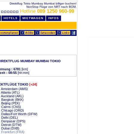
Direktflug Tokio Mumbay Mumbai billiger buchen!
NonStop Flüge von NRT nach BOM.
Hotline
089 1250 960-99
HOTELS
MIETWAGEN
INFOS
IREKTFLUG MUMBAY MUMBAI TOKIO
ernung : 6781
[km]
zeit : 08:55
[hh:mm]
EKTFLÜGE TOKIO
[+24]
 - Amsterdam (AMS)
- Atlanta (ATL)
- Auckland (AKL)
- Bangkok (BKK)
- Beijing (PEK)
- Cairns (CNS)
- Chicago (ORD)
- Dallas/Fort Worth (DFW)
- Delhi (DEL)
- Denpasar (DPS)
- Detroit (DTW)
- Dubai (DXB)
- Frankfurt (FRA)