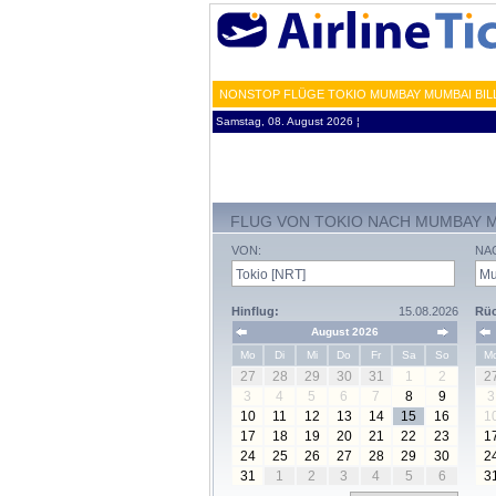
NONSTOP FLÜGE TOKIO MUMBAY MUMBAI BIL
Samstag, 08. August 2026 ¦
FLUG VON TOKIO NACH MUMBAY 
VON:
NA
Hinflug:
15.08.2026
Rüc
August 2026
Mo
Di
Mi
Do
Fr
Sa
So
M
27
28
29
30
31
1
2
2
3
4
5
6
7
8
9
3
10
11
12
13
14
15
16
1
17
18
19
20
21
22
23
1
24
25
26
27
28
29
30
2
31
1
2
3
4
5
6
3