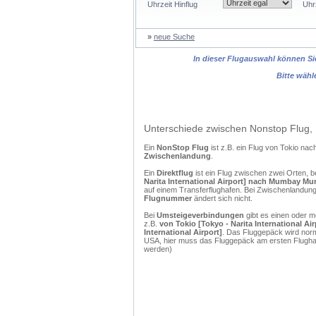
Uhrzeit Hinflug
Uhr
»
neue Suche
In dieser Flugauswahl können Sie
Bitte wähl
Unterschiede zwischen Nonstop Flug, 
Ein
NonStop Flug
ist z.B. ein Flug von Tokio 
Zwischenlandung
.
Ein
Direktflug
ist ein Flug zwischen zwei Orten, b
Narita International Airport] nach Mumbay Mum
auf einem Transferflughafen. Bei Zwischenlandunge
Flugnummer
ändert sich nicht.
Bei
Umsteigeverbindungen
gibt es einen oder 
z.B.
von Tokio [Tokyo - Narita International 
International Airport]
. Das Fluggepäck wird norm
USA, hier muss das Fluggepäck am ersten Flughaf
werden)