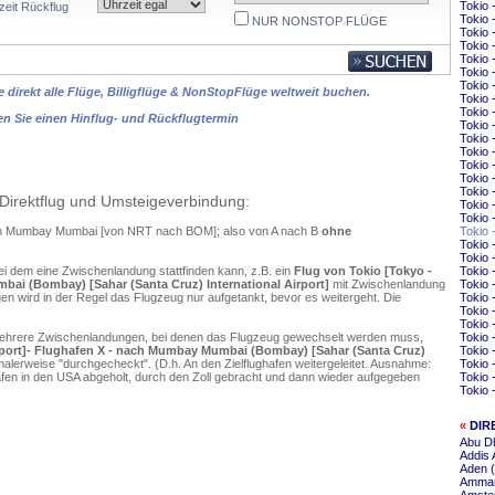
Tokio
zeit Rückflug
Tokio 
NUR NONSTOP FLÜGE
Tokio
Tokio 
Tokio 
Tokio 
Tokio 
 direkt alle Flüge, Billigflüge & NonStopFlüge weltweit buchen.
Tokio 
Tokio 
en Sie einen Hinflug- und Rückflugtermin
Tokio 
Tokio 
Tokio 
Tokio 
Tokio 
Tokio
Direktflug und Umsteigeverbindung:
Tokio
Tokio
nach Mumbay Mumbai [von NRT nach BOM]; also von A nach B
ohne
Tokio
Tokio 
Tokio
ei dem eine Zwischenlandung stattfinden kann, z.B. ein
Flug von Tokio [Tokyo -
Tokio 
bai (Bombay) [Sahar (Santa Cruz) International Airport]
mit Zwischenlandung
Tokio
n wird in der Regel das Flugzeug nur aufgetankt, bevor es weitergeht. Die
Tokio 
Tokio 
Tokio 
mehrere Zwischenlandungen, bei denen das Flugzeug gewechselt werden muss,
Tokio 
Airport]- Flughafen X - nach Mumbay Mumbai (Bombay) [Sahar (Santa Cruz)
Tokio 
alerweise "durchgecheckt". (D.h. An den Zielflughafen weitergeleitet. Ausnahme:
Tokio 
en in den USA abgeholt, durch den Zoll gebracht und dann wieder aufgegeben
Tokio 
Tokio 
«
DIR
Abu D
Addis
Aden 
Amman