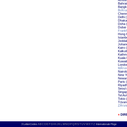
Amste
Bahra
Bangk
BrÃ¼s
Chenn
Delhi
Dhaka
Doha 
Dubai
Frank
Hong 
Istanb
Jedda
Johan
Kairo
Kalku
Kathm
Kuala
Kuwai
Londo
MÃ¼nc
Nairo
New Y
Newar
Paris
Riyad
Seoul
Singa
Tel Av
Tokio
Triva
ZÃ¼ri
«
DIR
3 Letter-Codes
A
B
C
D
E
F
G
H
I
J
K
L
M
N
O
P
Q
R
S
T
U
V
W
X
Y
Z
Internationale Flüge