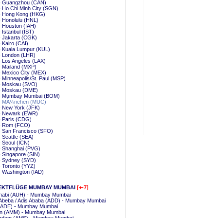
 - Guangzhou (CAN)
- Ho Chi Minh City (SGN)
 - Hong Kong (HKG)
- Honolulu (HNL)
- Houston (IAH)
- Istanbul (IST)
- Jakarta (CGK)
- Kairo (CAI)
- Kuala Lumpur (KUL)
- London (LHR)
- Los Angeles (LAX)
- Mailand (MXP)
- Mexico City (MEX)
- Minneapolis/St. Paul (MSP)
 - Moskau (SVO)
 - Moskau (DME)
 - Mumbay Mumbai (BOM)
 - MÃ¼nchen (MUC)
- New York (JFK)
 - Newark (EWR)
- Paris (CDG)
 - Rom (FCO)
- San Francisco (SFO)
- Seattle (SEA)
- Seoul (ICN)
- Shanghai (PVG)
- Singapore (SIN)
- Sydney (SYD)
- Toronto (YYZ)
- Washington (IAD)
EKTFLÜGE MUMBAY MUMBAI
[+-7]
habi (AUH) - Mumbay Mumbai
 Abeba / Adis Ababa (ADD) - Mumbay Mumbai
(ADE) - Mumbay Mumbai
 (AMM) - Mumbay Mumbai