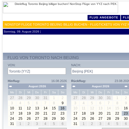
FLUG ANGEBOTE
FL
NONSTOP FLÜGE TORONTO BEIJING BILLIG BUCHEN - FLUGTICKETS VON YYZ 
Sonntag, 09. August 2026 ¦
FLUG VON TORONTO NACH BEIJING
VON:
NACH:
Hinflug:
16.08.2026
Rückflug:
23.08.202
August 2026
August 2026
Mo
Di
Mi
Do
Fr
Sa
So
Mo
Di
Mi
Do
Fr
Sa
So
27
28
29
30
31
1
2
27
28
29
30
31
1
2
3
4
5
6
7
8
9
3
4
5
6
7
8
9
10
11
12
13
14
15
16
10
11
12
13
14
15
16
17
18
19
20
21
22
23
17
18
19
20
21
22
23
24
25
26
27
28
29
30
24
25
26
27
28
29
30
31
1
2
3
4
5
6
31
1
2
3
4
5
6