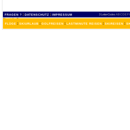
:
:
3 Letter-Codes
A
B
C
D
E
F
FRAGEN ?
DATENSCHUTZ
IMPRESSUM
:
:
:
:
:
FLÜGE
SKIURLAUB
GOLFREISEN
LASTMINUTE REISEN
SKIREISEN
S