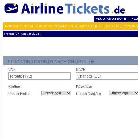
FLUG ANGEBOTE
FL
NONSTOP FLÜGE TORONTO CHARLOTTE BILLIG BUCHEN - FLUGTICKETS VON Y
Freitag, 07. August 2026 ¦
FLUG VON TORONTO NACH CHARLOTTE
VON:
NACH:
Hinflug:
Rückflug:
Uhrzeit Hinflug
Uhrzeit Rückflug