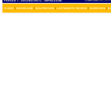
:
:
3 Letter-Codes
A
B
C
D
E
F
FRAGEN ?
DATENSCHUTZ
IMPRESSUM
:
:
:
:
:
FLÜGE
SKIURLAUB
GOLFREISEN
LASTMINUTE REISEN
SKIREISEN
S