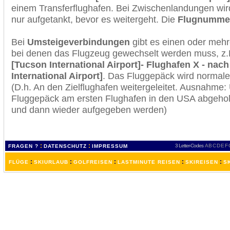
einem Transferflughafen. Bei Zwischenlandungen wir
nur aufgetankt, bevor es weitergeht. Die
Flugnumme
Bei
Umsteigeverbindungen
gibt es einen oder meh
bei denen das Flugzeug gewechselt werden muss, z
[Tucson International Airport]- Flughafen X - nac
International Airport]
. Das Fluggepäck wird normale
(D.h. An den Zielflughafen weitergeleitet. Ausnahme
Fluggepäck am ersten Flughafen in den USA abgeholt
und dann wieder aufgegeben werden)
:
:
3 Letter-Codes
A
B
C
D
E
F
FRAGEN ?
DATENSCHUTZ
IMPRESSUM
:
:
:
:
:
FLÜGE
SKIURLAUB
GOLFREISEN
LASTMINUTE REISEN
SKIREISEN
S