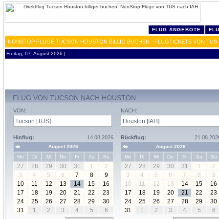
FLUG ANGEBOTE
FL
NONSTOP FLÜGE TUCSON HOUSTON BILLIG BUCHEN - FLUGTICKETS VON TUS 
Freitag, 07. August 2026 ¦
FLUG VON TUCSON NACH HOUSTON
VON:
NACH:
Hinflug:
14.08.2026
Rückflug:
21.08.202
August 2026
August 2026
Mo
Di
Mi
Do
Fr
Sa
So
Mo
Di
Mi
Do
Fr
Sa
So
27
28
29
30
31
1
2
27
28
29
30
31
1
2
3
4
5
6
7
8
9
3
4
5
6
7
8
9
10
11
12
13
14
15
16
10
11
12
13
14
15
16
17
18
19
20
21
22
23
17
18
19
20
21
22
23
24
25
26
27
28
29
30
24
25
26
27
28
29
30
31
1
2
3
4
5
6
31
1
2
3
4
5
6