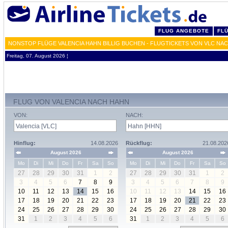
FLUG ANGEBOTE
FL
NONSTOP FLÜGE VALENCIA HAHN BILLIG BUCHEN - FLUGTICKETS VON VLC NA
Freitag, 07. August 2026 ¦
FLUG VON VALENCIA NACH HAHN
VON:
NACH:
Hinflug:
14.08.2026
Rückflug:
21.08.202
August 2026
August 2026
Mo
Di
Mi
Do
Fr
Sa
So
Mo
Di
Mi
Do
Fr
Sa
So
27
28
29
30
31
1
2
27
28
29
30
31
1
2
3
4
5
6
7
8
9
3
4
5
6
7
8
9
10
11
12
13
14
15
16
10
11
12
13
14
15
16
17
18
19
20
21
22
23
17
18
19
20
21
22
23
24
25
26
27
28
29
30
24
25
26
27
28
29
30
31
1
2
3
4
5
6
31
1
2
3
4
5
6