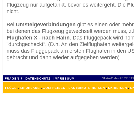
Flugzeug nur aufgetankt, bevor es weitergeht. Die
Fl
nicht.
Bei
Umsteigeverbindungen
gibt es einen oder meh
bei denen das Flugzeug gewechselt werden muss, z
Flughafen X - nach Hahn
. Das Fluggepäck wird nor
"durchgecheckt". (D.h. An den Zielflughafen weiterge
muss das Fluggepäck am ersten Flughafen in den USA
gebracht und dann wieder aufgegeben werden)
:
:
3 Letter-Codes
A
B
C
D
E
F
FRAGEN ?
DATENSCHUTZ
IMPRESSUM
:
:
:
:
:
FLÜGE
SKIURLAUB
GOLFREISEN
LASTMINUTE REISEN
SKIREISEN
S