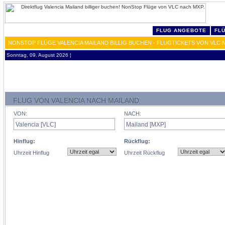
FLUG ANGEBOTE
FL
NONSTOP FLÜGE VALENCIA MAILAND BILLIG BUCHEN - FLUGTICKETS VON VLC 
Sonntag, 09. August 2026 ¦
FLUG VON VALENCIA NACH MAILAND
VON:
NACH:
Hinflug:
Rückflug:
Uhrzeit Hinflug
Uhrzeit Rückflug