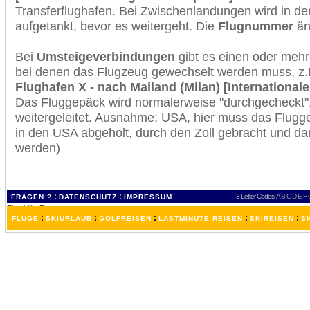
Transferflughafen. Bei Zwischenlandungen wird in de
aufgetankt, bevor es weitergeht. Die
Flugnummer
änd
Bei
Umsteigeverbindungen
gibt es einen oder meh
bei denen das Flugzeug gewechselt werden muss, z
Flughafen X - nach Mailand (Milan) [International
Das Fluggepäck wird normalerweise "durchgecheckt". 
weitergeleitet. Ausnahme: USA, hier muss das Flugg
in den USA abgeholt, durch den Zoll gebracht und d
werden)
:
:
3 Letter-Codes
A
B
C
D
E
F
FRAGEN ?
DATENSCHUTZ
IMPRESSUM
:
:
:
:
:
FLÜGE
SKIURLAUB
GOLFREISEN
LASTMINUTE REISEN
SKIREISEN
S