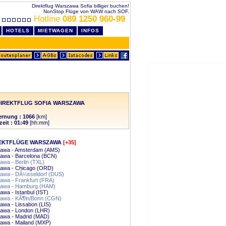
Direktflug Warszawa Sofia billiger buchen!
NonStop Flüge von WAW nach SOF.
Hotline
089 1250 960-99
HOTELS
MIETWAGEN
INFOS
IREKTFLUG SOFIA WARSZAWA
ernung : 1066
[km]
zeit : 01:49
[hh:mm]
EKTFLÜGE WARSZAWA
[+35]
awa - Amsterdam (AMS)
awa - Barcelona (BCN)
wa - Berlin (TXL)
awa - Chicago (ORD)
awa - DÃ¼sseldorf (DUS)
awa - Frankfurt (FRA)
awa - Hamburg (HAM)
wa - Istanbul (IST)
awa - KÃ¶ln/Bonn (CGN)
wa - Lissabon (LIS)
awa - London (LHR)
awa - Madrid (MAD)
awa - Mailand (MXP)