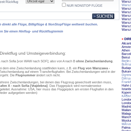
Warsz
zeit Rückflug
Warsz
NUR NONSTOP FLÜGE
Warsz
Warsz
Warsza
Warsz
Warsz
 direkt alle Flüge, Billigflüge & NonStopFlüge weltweit buchen.
Warsza
Warsz
en Sie einen Hinflug- und Rückflugtermin
«
DIR
Alican
Amste
Athen 
Direktflug und Umsteigeverbindung:
Barcel
Beirut
Berlin
a nach Sofia [von WAW nach SOF]; also von A nach B
ohne Zwischenlandung
.
BrÃ¼ss
Budape
ei dem eine Zwischenlandung stattfinden kann, z.B. ein
Flug von Warszawa -
Bukare
Zwischenlandung auf einem Transferflughafen. Bei Zwischenlandungen wird in der
Dortmu
ergeht. Die
Flugnummer
ändert sich nicht.
DÃ¼sse
Frankf
mehrere Zwischenlandungen, bei denen das Flugzeug gewechselt werden muss,
Hahn (
fen X - nach Sofia [Vrajdebna]
. Das Fluggepäck wird normalerweise
Istanbu
ergeleitet. Ausnahme: USA, hier muss das Fluggepäck am ersten Flughafen in den
Kopen
wieder aufgegeben werden)
KÃ¶ln/
London
London
Madrid
Mailan
Malaga
Manche
Moska
MÃ¼nc
Palma 