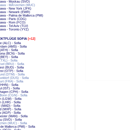
awa - Moskau (SVO)
awa - MÃ¼nchen (MUC)
awa - New York (JFK)
awa - Newark (EWR)
wa - Palma de Mallorca (PMI)
awa - Paris (CDG)
awa - Rom (FCO)
wa - Tel Aviv (TLV)
awa - Toronto (YYZ)
EKTFLÜGE SOFIA
[+12]
te (ALC) - Sofia
rdam (AMS) - Sofia
(ATH) - Sofia
ona (BCN) - Sofia
 (BEY) - Sofia
 (TXL) - Sofia
el (BRU) - Sofia
st (BUD) - Sofia
st (OTP) - Sofia
nd (DTM) - Sofia
ldorf (DUS) - Sofia
urt (FRA) - Sofia
HHN) - Sofia
l (IST) - Sofia
hagen (CPH) - Sofia
Bonn (CGN) - Sofia
 (LGW) - Sofia
 (LHR) - Sofia
 (MAD) - Sofia
d (MXP) - Sofia
 (AGP) - Sofia
ster (MAN) - Sofia
u (SVO) - Sofia
hen (MUC) - Sofia
de Mallorca (PMI) - Sofia