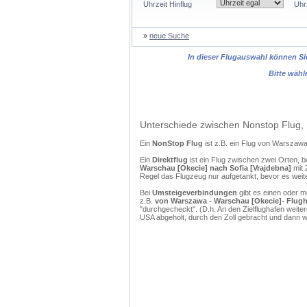
Uhrzeit Hinflug
Uhr
»
neue Suche
In dieser Flugauswahl können Sie
Bitte wähl
Unterschiede zwischen Nonstop Flug, 
Ein
NonStop Flug
ist z.B. ein Flug von Warszaw
Ein
Direktflug
ist ein Flug zwischen zwei Orten, b
Warschau [Okecie] nach Sofia [Vrajdebna]
mit 
Regel das Flugzeug nur aufgetankt, bevor es weit
Bei
Umsteigeverbindungen
gibt es einen oder 
z.B.
von Warszawa - Warschau [Okecie]- Flugha
"durchgecheckt". (D.h. An den Zielflughafen weit
USA abgeholt, durch den Zoll gebracht und dann 