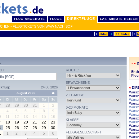
DIREKTFLÜGE
FLUG ANGEBOTE
FLÜGE
LASTMINUTE REISEN
UCHEN - FLUGTICKETS VON WAW NACH SOF
A
» «
D
CH:
ROUTE:
Entf
Flug
ERWACHSENE:
kflug:
24.08.2026
«
DIR
Warsz
August 2026
2-11 JAHRE
Warsz
o
Di
Mi
Do
Fr
Sa
So
Warsza
Warsz
7
28
29
30
31
1
2
Warsz
0-23 MONATE
4
5
6
7
8
9
Warsz
Warsz
0
11
12
13
14
15
16
Warsza
KLASSE:
7
18
19
20
21
22
23
Warsz
Warsza
4
25
26
27
28
29
30
Warsz
FLUGGESELLSCHAFT:
1
1
2
3
4
5
6
Warsz
Warsz