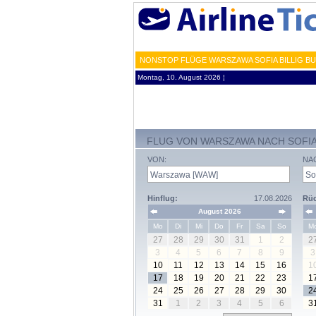
NONSTOP FLÜGE WARSZAWA SOFIA BILLIG B
Montag, 10. August 2026 ¦
FLUG VON WARSZAWA NACH SOFI
VON:
NA
Hinflug:
17.08.2026
Rüc
August 2026
Mo
Di
Mi
Do
Fr
Sa
So
M
27
28
29
30
31
1
2
2
3
4
5
6
7
8
9
3
10
11
12
13
14
15
16
1
17
18
19
20
21
22
23
1
24
25
26
27
28
29
30
2
31
1
2
3
4
5
6
3