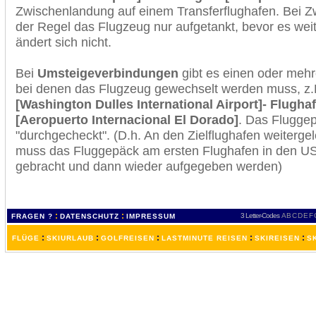
Zwischenlandung auf einem Transferflughafen. Bei Z
der Regel das Flugzeug nur aufgetankt, bevor es wei
ändert sich nicht.
Bei
Umsteigeverbindungen
gibt es einen oder meh
bei denen das Flugzeug gewechselt werden muss, z
[Washington Dulles International Airport]- Flugha
[Aeropuerto Internacional El Dorado]
. Das Flugge
"durchgecheckt". (D.h. An den Zielflughafen weiterge
muss das Fluggepäck am ersten Flughafen in den USA
gebracht und dann wieder aufgegeben werden)
:
:
3 Letter-Codes
A
B
C
D
E
F
FRAGEN ?
DATENSCHUTZ
IMPRESSUM
:
:
:
:
:
FLÜGE
SKIURLAUB
GOLFREISEN
LASTMINUTE REISEN
SKIREISEN
S