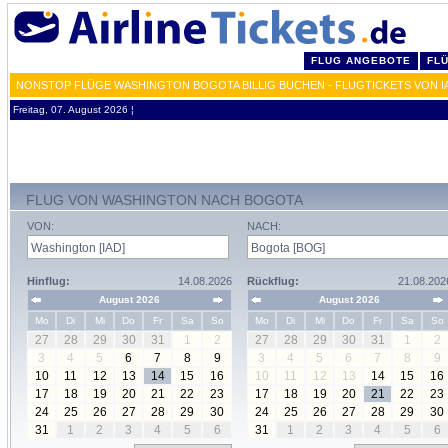
FLUG ANGEBOTE
FL
NONSTOP FLÜGE WASHINGTON BOGOTA BILLIG BUCHEN - FLUGTICKETS VON I
Freitag, 07. August 2026 ¦
FLUG VON WASHINGTON NACH BOGOTA
VON:
NACH:
Hinflug:
14.08.2026
Rückflug:
21.08.202
August 2026
August 2026
Mo
Di
Mi
Do
Fr
Sa
So
Mo
Di
Mi
Do
Fr
Sa
So
27
28
29
30
31
1
2
27
28
29
30
31
1
2
3
4
5
6
7
8
9
3
4
5
6
7
8
9
10
11
12
13
14
15
16
10
11
12
13
14
15
16
17
18
19
20
21
22
23
17
18
19
20
21
22
23
24
25
26
27
28
29
30
24
25
26
27
28
29
30
31
1
2
3
4
5
6
31
1
2
3
4
5
6