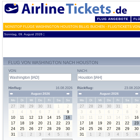
FLUG ANGEBOTE
FL
NONSTOP FLÜGE WASHINGTON HOUSTON BILLIG BUCHEN - FLUGTICKETS VON 
Sonntag, 09. August 2026 ¦
FLUG VON WASHINGTON NACH HOUSTON
VON:
NACH:
Hinflug:
16.08.2026
Rückflug:
23.08.202
August 2026
August 2026
Mo
Di
Mi
Do
Fr
Sa
So
Mo
Di
Mi
Do
Fr
Sa
So
27
28
29
30
31
1
2
27
28
29
30
31
1
2
3
4
5
6
7
8
9
3
4
5
6
7
8
9
10
11
12
13
14
15
16
10
11
12
13
14
15
16
17
18
19
20
21
22
23
17
18
19
20
21
22
23
24
25
26
27
28
29
30
24
25
26
27
28
29
30
31
1
2
3
4
5
6
31
1
2
3
4
5
6