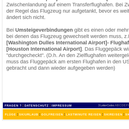
Zwischenlandung auf einem Transferflughafen. Bei Z
der Regel das Flugzeug nur aufgetankt, bevor es wei
ändert sich nicht.
Bei
Umsteigeverbindungen
gibt es einen oder meh
bei denen das Flugzeug gewechselt werden muss, z
[Washington Dulles International Airport]- Flugha
[Houston International Airport]
. Das Fluggepäck wi
"durchgecheckt". (D.h. An den Zielflughafen weiterge
muss das Fluggepäck am ersten Flughafen in den USA
gebracht und dann wieder aufgegeben werden)
:
:
3 Letter-Codes
A
B
C
D
E
F
FRAGEN ?
DATENSCHUTZ
IMPRESSUM
:
:
:
:
:
FLÜGE
SKIURLAUB
GOLFREISEN
LASTMINUTE REISEN
SKIREISEN
S