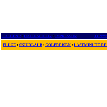
FRAGEN ?
:
DATENSCHUTZ
:
IMPRESSUM
3 Lette
FLÜGE
:
SKIURLAUB
:
GOLFREISEN
:
LASTMINUTE RE