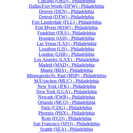
Chicago (ORD) - Philadelphia
Dallas/Fort Worth (DFW) - Philadelphia
Denver (DEN) - Philadelphia
Detroit (DTW) - Philadelphia
Fort Lauderdale (FLL) - Philadelphia
Fort Myers (RSW) - Philadelphia
Frankfurt (FRA) - Philadelphia
Houston (IAH) - Philadelphia
Las Vegas (LAS) - Philadelphia
Lissabon (LIS) - Philadelphia
London (LHR) - Philadelphia
Los Angeles (LAX) - Philadelphia
Madrid (MAD) - Philadelphia
Miami (MIA) - Philadelphia
Minneapolis/St. Paul (MSP) - Philadelphia
MÃ¼nchen (MUC) - Philadelphia
New York (JFK) - Philadelphia
New York (LGA) - Philadelphia
Newark (EWR) - Philadelphia
Orlando (MCO) - Philadelphia
Paris (CDG) - Philadelphia
Phoenix (PHX) - Philadelphia
Rom (FCO) - Philadelphia
San Francisco (SFO) - Philadelphia
Seattle (SEA) - Philadelphia