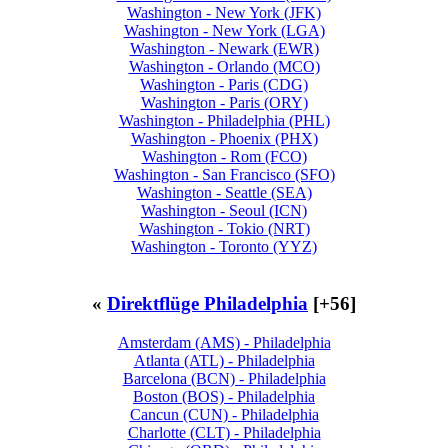
Washington - New York (JFK)
Washington - New York (LGA)
Washington - Newark (EWR)
Washington - Orlando (MCO)
Washington - Paris (CDG)
Washington - Paris (ORY)
Washington - Philadelphia (PHL)
Washington - Phoenix (PHX)
Washington - Rom (FCO)
Washington - San Francisco (SFO)
Washington - Seattle (SEA)
Washington - Seoul (ICN)
Washington - Tokio (NRT)
Washington - Toronto (YYZ)
«
Direktflüge Philadelphia
[+56]
Amsterdam (AMS) - Philadelphia
Atlanta (ATL) - Philadelphia
Barcelona (BCN) - Philadelphia
Boston (BOS) - Philadelphia
Cancun (CUN) - Philadelphia
Charlotte (CLT) - Philadelphia