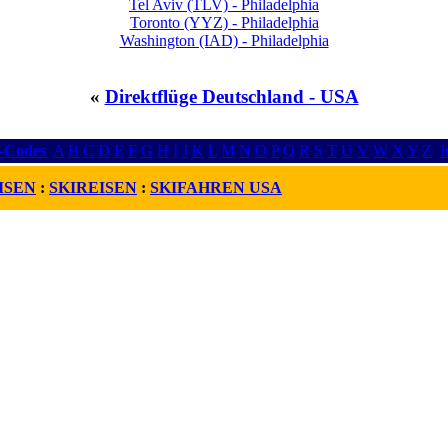
Tel Aviv (TLV) - Philadelphia
Toronto (YYZ) - Philadelphia
Washington (IAD) - Philadelphia
«
Direktflüge Deutschland - USA
r-Codes
A
B
C
D
E
F
G
H
I
J
K
L
M
N
O
P
Q
R
S
T
U
V
W
X
Y
Z
I
ISEN
:
SKIREISEN
:
SKIFAHREN USA