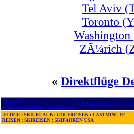
Tel Aviv (
Toronto (Y
Washington 
ZÃ¼rich (Z
«
Direktflüge De
FRAGEN
3 Letter-Codes
A
B
C
D
E
?
:
DATENSCHUTZ
:
IMPRESSUM
FLÜGE
:
SKIURLAUB
:
GOLFREISEN
:
LASTMINUTE
REISEN
:
SKIREISEN
:
SKIFAHREN USA