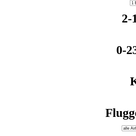
2-
0-2
K
Flugge