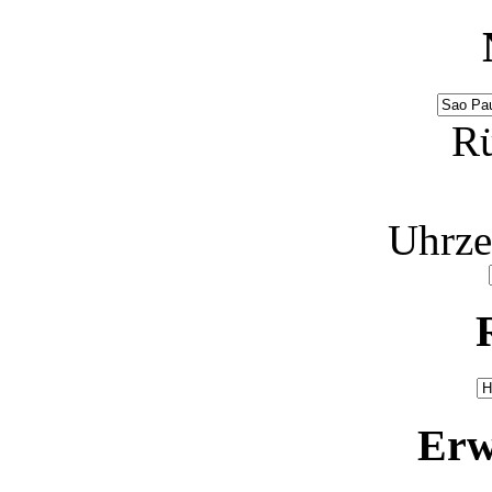
Rü
Uhrze
Erw