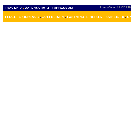
:
:
3 Letter-Codes
A
B
C
D
E
F
FRAGEN ?
DATENSCHUTZ
IMPRESSUM
:
:
:
:
:
FLÜGE
SKIURLAUB
GOLFREISEN
LASTMINUTE REISEN
SKIREISEN
S