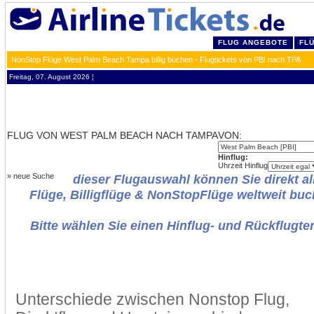
FLUG ANGEBOTE
FL
NonStop Flüge West Palm Beach Tampa billig buchen - Flugtickets von PBI nach TPA
Freitag, 07. August 2026 ¦
FLUG VON WEST PALM BEACH NACH TAMPA
VON:
Hinflug:
Uhrzeit Hinflug
»
neue Suche
dieser Flugauswahl können Sie direkt al
Flüge, Billigflüge & NonStopFlüge weltweit buc
Bitte wählen Sie einen Hinflug- und Rückflugte
Unterschiede zwischen Nonstop Flug,