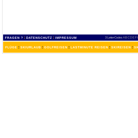
:
:
3 Letter-Codes
A
B
C
D
E
F
FRAGEN ?
DATENSCHUTZ
IMPRESSUM
:
:
:
:
:
FLÜGE
SKIURLAUB
GOLFREISEN
LASTMINUTE REISEN
SKIREISEN
S