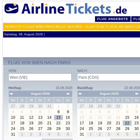
FLUG ANGEBOTE
FL
NONSTOP FLÜGE WIEN PARIS BILLIG BUCHEN - FLUGTICKETS VON VIE NACH C
Samstag, 08. August 2026 ¦
FLUG VON WIEN NACH PARIS
VON:
NACH:
Hinflug:
15.08.2026
Rückflug:
22.08.202
August 2026
August 2026
Mo
Di
Mi
Do
Fr
Sa
So
Mo
Di
Mi
Do
Fr
Sa
So
27
28
29
30
31
1
2
27
28
29
30
31
1
2
3
4
5
6
7
8
9
3
4
5
6
7
8
9
10
11
12
13
14
15
16
10
11
12
13
14
15
16
17
18
19
20
21
22
23
17
18
19
20
21
22
23
24
25
26
27
28
29
30
24
25
26
27
28
29
30
31
1
2
3
4
5
6
31
1
2
3
4
5
6