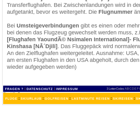
Transferflughafen. Bei Zwischenlandungen wird in de
aufgetankt, bevor es weitergeht. Die
Flugnummer
änd
Bei
Umsteigeverbindungen
gibt es einen oder meh
bei denen das Flugzeug gewechselt werden muss, z
[Flughafen YaoundÃ© Nsimalen International]- Fl
Kinshasa [NÂ´Djili]
. Das Fluggepäck wird normalerw
An den Zielflughafen weitergeleitet. Ausnahme: USA
am ersten Flughafen in den USA abgeholt, durch den
wieder aufgegeben werden)
:
:
3 Letter-Codes
A
B
C
D
E
F
FRAGEN ?
DATENSCHUTZ
IMPRESSUM
:
:
:
:
:
FLÜGE
SKIURLAUB
GOLFREISEN
LASTMINUTE REISEN
SKIREISEN
S