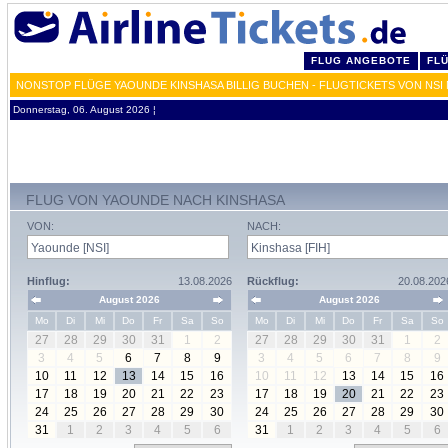
FLUG ANGEBOTE
FL
NONSTOP FLÜGE YAOUNDE KINSHASA BILLIG BUCHEN - FLUGTICKETS VON NSI 
Donnerstag, 06. August 2026 ¦
FLUG VON YAOUNDE NACH KINSHASA
VON:
NACH:
Hinflug:
13.08.2026
Rückflug:
20.08.202
August 2026
August 2026
Mo
Di
Mi
Do
Fr
Sa
So
Mo
Di
Mi
Do
Fr
Sa
So
27
28
29
30
31
1
2
27
28
29
30
31
1
2
3
4
5
6
7
8
9
3
4
5
6
7
8
9
10
11
12
13
14
15
16
10
11
12
13
14
15
16
17
18
19
20
21
22
23
17
18
19
20
21
22
23
24
25
26
27
28
29
30
24
25
26
27
28
29
30
31
1
2
3
4
5
6
31
1
2
3
4
5
6