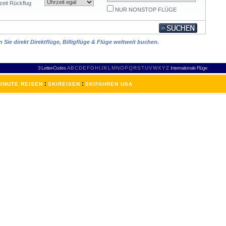
zeit Rückflug
NUR NONSTOP FLÜGE
Sie direkt Direktflüge, Billigflüge & Flüge weltweit buchen.
3 Letter-Codes
A
B
C
D
E
F
G
H
I
J
K
L
M
N
O
P
Q
R
S
T
U
V
W
X
Y
Z
Internationale Flüge
:
:
INUTE REISEN
SKIREISEN
SKIFAHREN USA