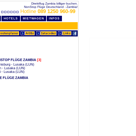
Direktflug Zambia billiger buchen.
NonStop Flüge Deutschland - Zambia!
Hotline
089 1250 960-99
HOTELS
MIETWAGEN
INFOS
STOP FLÜGE ZAMBIA
[3]
nisburg - Lusaka (LUN)
n - Lusaka (LUN)
i - Lusaka (LUN)
E FLÜGE ZAMBIA