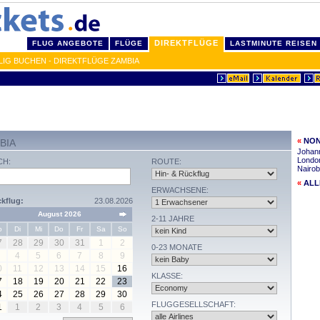
DIREKTFLÜGE
FLUG ANGEBOTE
FLÜGE
LASTMINUTE REISEN
LIG BUCHEN - DIREKTFLÜGE ZAMBIA
«
NON
BIA
Johan
Londo
CH:
ROUTE:
Nairob
«
ALL
ERWACHSENE:
kflug:
23.08.2026
August 2026
2-11 JAHRE
o
Di
Mi
Do
Fr
Sa
So
7
28
29
30
31
1
2
0-23 MONATE
4
5
6
7
8
9
0
11
12
13
14
15
16
KLASSE:
7
18
19
20
21
22
23
4
25
26
27
28
29
30
FLUGGESELLSCHAFT:
1
1
2
3
4
5
6