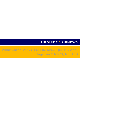
:
AIRGUIDE
AIRNEWS
Airline Codes
A
B
C
D
E
F
G
H
I
J
K
L
M
N
O
P
Q
R
S
T
U
V
W
X
Y
Z
Flüge von
© RSCG, Inc., USA