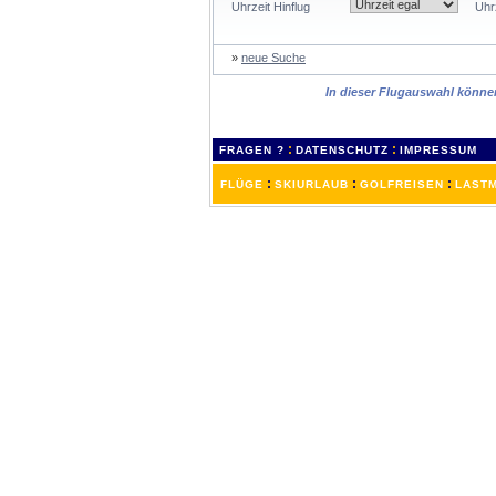
Uhrzeit Hinflug
Uhr
»
neue Suche
In dieser Flugauswahl können 
:
:
FRAGEN ?
DATENSCHUTZ
IMPRESSUM
:
:
:
FLÜGE
SKIURLAUB
GOLFREISEN
LASTM