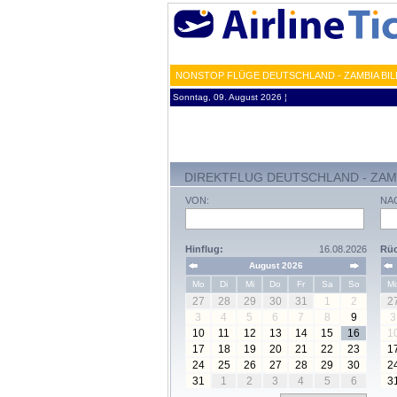
NONSTOP FLÜGE DEUTSCHLAND - ZAMBIA BIL
Sonntag, 09. August 2026 ¦
DIREKTFLUG DEUTSCHLAND - ZAM
VON:
NA
Hinflug:
16.08.2026
Rüc
August 2026
Mo
Di
Mi
Do
Fr
Sa
So
M
27
28
29
30
31
1
2
2
3
4
5
6
7
8
9
3
10
11
12
13
14
15
16
1
17
18
19
20
21
22
23
1
24
25
26
27
28
29
30
2
31
1
2
3
4
5
6
3