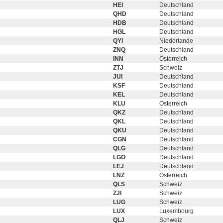
HEI
Deutschland
QHD
Deutschland
HDB
Deutschland
HGL
Deutschland
QYI
Niederlande
ZNQ
Deutschland
INN
Österreich
ZTJ
Schweiz
JUI
Deutschland
KSF
Deutschland
KEL
Deutschland
KLU
Österreich
QKZ
Deutschland
QKL
Deutschland
QKU
Deutschland
CGN
Deutschland
QLG
Deutschland
LGO
Deutschland
LEJ
Deutschland
LNZ
Österreich
QLS
Schweiz
ZJI
Schweiz
LUG
Schweiz
LUX
Luxembourg
QLJ
Schweiz