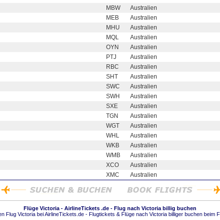
MBW
Australien
MEB
Australien
MHU
Australien
MQL
Australien
OYN
Australien
PTJ
Australien
RBC
Australien
SHT
Australien
SWC
Australien
SWH
Australien
SXE
Australien
TGN
Australien
WGT
Australien
WHL
Australien
WKB
Australien
WMB
Australien
XCO
Australien
XMC
Australien
Flüge Victoria - AirlineTickets .de - Flug nach Victoria billig buchen
n Flug Victoria bei AirlineTickets.de - Flugtickets & Flüge nach Victoria billiger buchen beim F