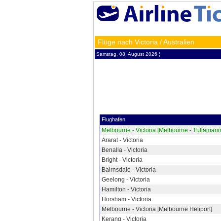
Flüge nach Victoria / Australien
Samstag, 08. August 2026 ¦
Flughafen
Melbourne - Victoria [Melbourne - Tullamarine
Ararat - Victoria
Benalla - Victoria
Bright - Victoria
Bairnsdale - Victoria
Geelong - Victoria
Hamilton - Victoria
Horsham - Victoria
Melbourne - Victoria [Melbourne Heliport]
Kerang - Victoria