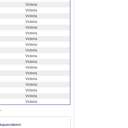
Victoria
Victoria
Victoria
Victoria
Victoria
Victoria
Victoria
Victoria
Victoria
Victoria
Victoria
Victoria
Victoria
Victoria
Victoria
Victoria
Victoria
Victoria
lugspezialisten!