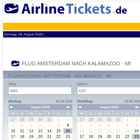
Sonntag, 09. August 2026 ¦
FLUG AMSTERDAM NACH KALAMAZOO - MI
FLUGBUCHUNG AMSTERDAM - KALAMAZOO - MI:
VON:
NACH:
Hinflug:
16.08.2026
Rückflug:
23.08.202
August 2026
August 2026
Mo
Di
Mi
Do
Fr
Sa
So
Mo
Di
Mi
Do
Fr
Sa
So
27
28
29
30
31
1
2
27
28
29
30
31
1
2
3
4
5
6
7
8
9
3
4
5
6
7
8
9
10
11
12
13
14
15
16
10
11
12
13
14
15
16
17
18
19
20
21
22
23
17
18
19
20
21
22
23