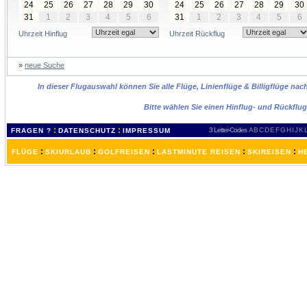
24
25
26
27
28
29
30
24
25
26
27
28
29
30
31
1
2
3
4
5
6
31
1
2
3
4
5
6
Uhrzeit Hinflug
Uhrzeit Rückflug
»
neue Suche
In dieser Flugauswahl können Sie alle Flüge, Linienflüge & Billigflüge na
Bitte wählen Sie einen Hinflug- und Rückflu
:
:
3 Letter-Codes
A
B
C
D
E
F
G
H
I
J
K
FRAGEN ?
DATENSCHUTZ
IMPRESSUM
:
:
:
:
:
FLÜGE
SKIURLAUB
GOLFREISEN
LASTMINUTE REISEN
SKIREISEN
H