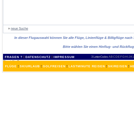
»
neue Suche
In dieser Flugauswahl können Sie alle Flüge, Linienflüge & Billigflüge nac
Bitte wählen Sie einen Hinflug- und Rückflu
:
:
3 Letter-Codes
A
B
C
D
E
F
G
H
I
J
K
FRAGEN ?
DATENSCHUTZ
IMPRESSUM
:
:
:
:
:
FLÜGE
SKIURLAUB
GOLFREISEN
LASTMINUTE REISEN
SKIREISEN
H