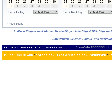
24
25
26
27
28
29
30
24
25
26
27
28
29
30
31
1
2
3
4
5
6
31
1
2
3
4
5
6
Uhrzeit Hinflug
Uhrzeit Rückflug
»
neue Suche
In dieser Flugauswahl können Sie alle Flüge, Linienflüge & Billigflüge nac
Bitte wählen Sie einen Hinflug- und Rückflu
:
:
3 Letter-Codes
A
B
C
D
E
F
G
H
I
J
K
FRAGEN ?
DATENSCHUTZ
IMPRESSUM
:
:
:
:
:
FLÜGE
SKIURLAUB
GOLFREISEN
LASTMINUTE REISEN
SKIREISEN
H