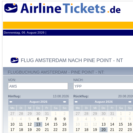
Donnerstag, 06. August 2026 ¦
FLUG AMSTERDAM NACH PINE POINT - NT
FLUGBUCHUNG AMSTERDAM - PINE POINT - NT:
VON:
NACH:
Hinflug:
13.08.2026
Rückflug:
20.08.202
August 2026
August 2026
Mo
Di
Mi
Do
Fr
Sa
So
Mo
Di
Mi
Do
Fr
Sa
So
27
28
29
30
31
1
2
27
28
29
30
31
1
2
3
4
5
6
7
8
9
3
4
5
6
7
8
9
10
11
12
13
14
15
16
10
11
12
13
14
15
16
17
18
19
20
21
22
23
17
18
19
20
21
22
23