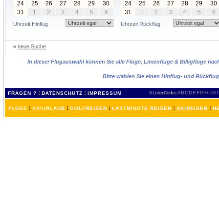
24
25
26
27
28
29
30
24
25
26
27
28
29
30
31
1
2
3
4
5
6
31
1
2
3
4
5
6
Uhrzeit Hinflug
Uhrzeit Rückflug
»
neue Suche
In dieser Flugauswahl können Sie alle Flüge, Linienflüge & Billigflüge na
Bitte wählen Sie einen Hinflug- und Rückflu
:
:
3 Letter-Codes
A
B
C
D
E
F
G
H
I
J
K
FRAGEN ?
DATENSCHUTZ
IMPRESSUM
:
:
:
:
:
FLÜGE
SKIURLAUB
GOLFREISEN
LASTMINUTE REISEN
SKIREISEN
H