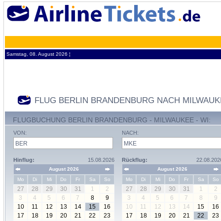
Samstag, 08. August 2026 ¦
FLUG BERLIN BRANDENBURG NACH MILWAUKE
FLUGBUCHUNG BERLIN BRANDENBURG - MILWAUKEE - WI:
VON:
NACH:
Hinflug:
15.08.2026
Rückflug:
22.08.202
August 2026
August 2026
Mo
Di
Mi
Do
Fr
Sa
So
Mo
Di
Mi
Do
Fr
Sa
So
27
28
29
30
31
1
2
27
28
29
30
31
1
2
3
4
5
6
7
8
9
3
4
5
6
7
8
9
10
11
12
13
14
15
16
10
11
12
13
14
15
16
17
18
19
20
21
22
23
17
18
19
20
21
22
23