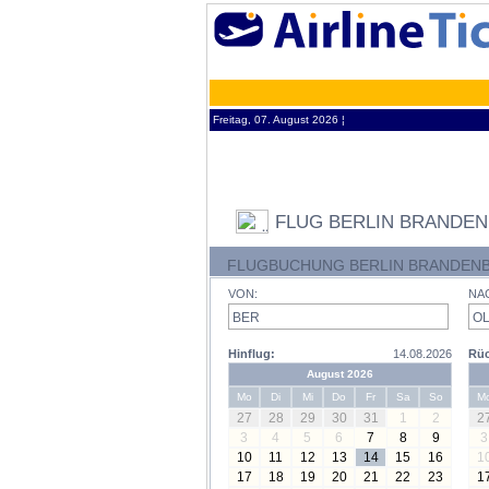
Freitag, 07. August 2026 ¦
FLUG BERLIN BRANDE
FLUGBUCHUNG BERLIN BRANDENB
VON:
NA
Hinflug:
14.08.2026
Rüc
August 2026
Mo
Di
Mi
Do
Fr
Sa
So
M
27
28
29
30
31
1
2
2
3
4
5
6
7
8
9
3
10
11
12
13
14
15
16
1
17
18
19
20
21
22
23
1