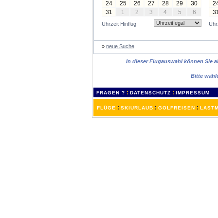
24
25
26
27
28
29
30
2
31
1
2
3
4
5
6
3
Uhrzeit Hinflug
Uhr
»
neue Suche
In dieser Flugauswahl können Sie al
Bitte wähl
:
:
FRAGEN ?
DATENSCHUTZ
IMPRESSUM
:
:
:
FLÜGE
SKIURLAUB
GOLFREISEN
LASTM