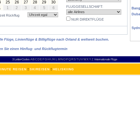
ASI
4
25
26
27
28
29
30
FLUGGESELLSCHAFT:
1
1
2
3
4
5
6
Bang
Duba
zeit Rückflug
NUR DIREKTFLÜGE
AUS
Sydn
AFR
le Flüge, Linienflüge & Billigflüge nach Orland & weltweit buchen.
en Sie einen Hinflug- und Rückflugtermin
3 Letter-Codes
A
B
C
D
E
F
G
H
I
J
K
L
M
N
O
P
Q
R
S
T
U
V
W
X
Y
Z
Internationale Flüge
:
:
INUTE REISEN
SKIREISEN
HELISKIING