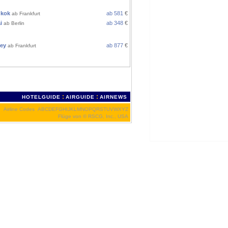
EN
kok
ab 581
€
ab Frankfurt
i
ab 348
€
ab Berlin
TRALIEN
ey
ab 877
€
ab Frankfurt
IKA
:
:
HOTELGUIDE
AIRGUIDE
AIRNEWS
Airline Codes
A
B
C
D
E
F
G
H
I
J
K
L
M
N
O
P
Q
R
S
T
U
V
W
X
Y
Z
Flüge von
© RSCG, Inc., USA