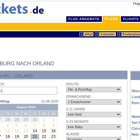
Flüg
FLÜGE
FLUG ANGEBOTE
FLIGHTS
NBURG NACH ORLAND
URG - ORLAND:
EU
CH:
ROUTE:
Wien
ERWACHSENE:
Lon
kflug:
21.08.2026
Rom
August 2026
2-11 JAHRE
USA
o
Di
Mi
Do
Fr
Sa
So
Miam
7
28
29
30
31
1
2
0-23 MONATE
San 
4
5
6
7
8
9
Chic
0
11
12
13
14
15
16
KLASSE:
New 
7
18
19
20
21
22
23