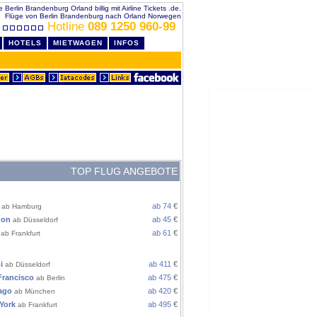
e Berlin Brandenburg Orland billig mit Airline Tickets .de.
Flüge von Berlin Brandenburg nach Orland Norwegen
Hotline
089 1250 960-99
HOTELS
MIETWAGEN
INFOS
TOP FLUG ANGEBOTE
ROPA
ab 74
€
ab Hamburg
don
ab 45
€
ab Düsseldorf
ab 61
€
ab Frankfurt
 / AMERIKA
i
ab 411
€
ab Düsseldorf
Francisco
ab 475
€
ab Berlin
ago
ab 420
€
ab München
York
ab 495
€
ab Frankfurt