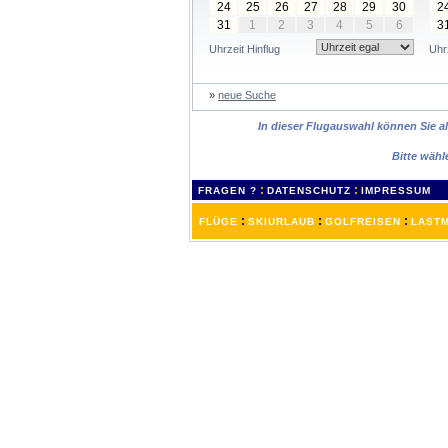
24
25
26
27
28
29
30
2
31
1
2
3
4
5
6
3
Uhrzeit Hinflug
Uhr
»
neue Suche
In dieser Flugauswahl können Sie al
Bitte wähl
:
:
FRAGEN ?
DATENSCHUTZ
IMPRESSUM
:
:
:
FLÜGE
SKIURLAUB
GOLFREISEN
LASTM