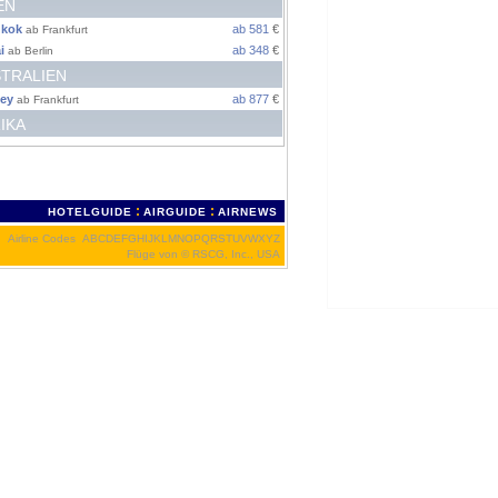
EN
kok
ab 581
€
ab Frankfurt
i
ab 348
€
ab Berlin
TRALIEN
ey
ab 877
€
ab Frankfurt
IKA
:
:
HOTELGUIDE
AIRGUIDE
AIRNEWS
Airline Codes
A
B
C
D
E
F
G
H
I
J
K
L
M
N
O
P
Q
R
S
T
U
V
W
X
Y
Z
Flüge von
© RSCG, Inc., USA