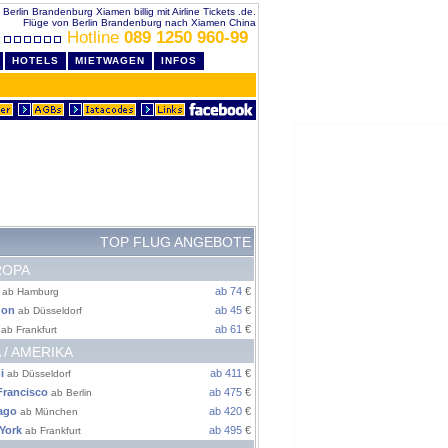
 Berlin Brandenburg Xiamen billig mit Airline Tickets .de.
Flüge von Berlin Brandenburg nach Xiamen China
Hotline
089 1250 960-99
HOTELS
MIETWAGEN
INFOS
TOP FLUG ANGEBOTE
ROPA
ab 74
€
ab Hamburg
don
ab 45
€
ab Düsseldorf
ab 61
€
ab Frankfurt
 / AMERIKA
i
ab 411
€
ab Düsseldorf
Francisco
ab 475
€
ab Berlin
ago
ab 420
€
ab München
York
ab 495
€
ab Frankfurt