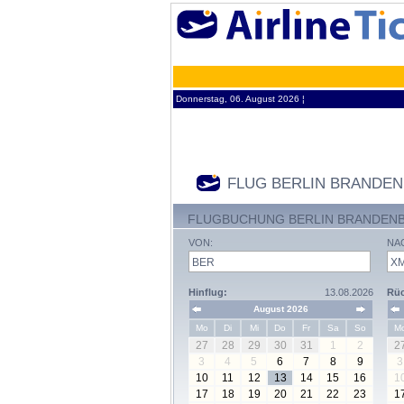
Donnerstag, 06. August 2026 ¦
FLUG BERLIN BRANDE
FLUGBUCHUNG BERLIN BRANDENB
VON:
NA
Hinflug:
13.08.2026
Rüc
August 2026
Mo
Di
Mi
Do
Fr
Sa
So
M
27
28
29
30
31
1
2
2
3
4
5
6
7
8
9
3
10
11
12
13
14
15
16
1
17
18
19
20
21
22
23
1