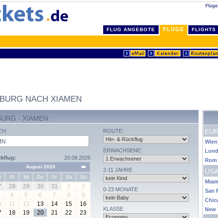
Flüge
FLÜGE
FLUG ANGEBOTE
FLIGHTS
NBURG NACH XIAMEN
URG - XIAMEN:
EU
CH:
ROUTE:
Wien
ERWACHSENE:
Lon
kflug:
20.08.2026
Rom
August 2026
2-11 JAHRE
USA
o
Di
Mi
Do
Fr
Sa
So
Miam
7
28
29
30
31
1
2
0-23 MONATE
San 
4
5
6
7
8
9
Chic
0
11
12
13
14
15
16
KLASSE:
New 
7
18
19
20
21
22
23