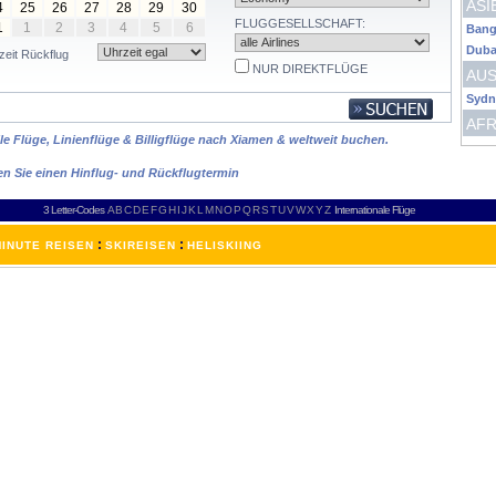
ASI
4
25
26
27
28
29
30
FLUGGESELLSCHAFT:
1
1
2
3
4
5
6
Bang
Duba
zeit Rückflug
NUR DIREKTFLÜGE
AUS
Sydn
AFR
le Flüge, Linienflüge & Billigflüge nach Xiamen & weltweit buchen.
en Sie einen Hinflug- und Rückflugtermin
3 Letter-Codes
A
B
C
D
E
F
G
H
I
J
K
L
M
N
O
P
Q
R
S
T
U
V
W
X
Y
Z
Internationale Flüge
:
:
INUTE REISEN
SKIREISEN
HELISKIING