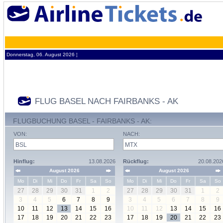
Donnerstag, 06. August 2026 ¦
FLUG BASEL NACH FAIRBANKS - AK
FLUGBUCHUNG BASEL - FAIRBANKS - AK:
VON:
NACH:
Hinflug:
13.08.2026
Rückflug:
20.08.202
August 2026
August 2026
Mo
Di
Mi
Do
Fr
Sa
So
Mo
Di
Mi
Do
Fr
Sa
So
27
28
29
30
31
1
2
27
28
29
30
31
1
2
3
4
5
6
7
8
9
3
4
5
6
7
8
9
10
11
12
13
14
15
16
10
11
12
13
14
15
16
17
18
19
20
21
22
23
17
18
19
20
21
22
23