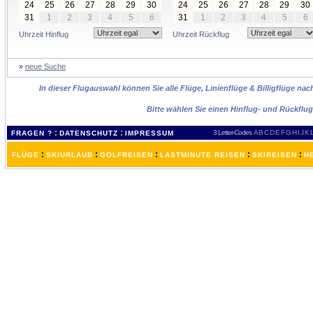
24
25
26
27
28
29
30
24
25
26
27
28
29
30
31
1
2
3
4
5
6
31
1
2
3
4
5
6
Uhrzeit Hinflug
Uhrzeit Rückflug
»
neue Suche
In dieser Flugauswahl können Sie alle Flüge, Linienflüge & Billigflüge na
Bitte wählen Sie einen Hinflug- und Rückflu
:
:
3 Letter-Codes
A
B
C
D
E
F
G
H
I
J
K
FRAGEN ?
DATENSCHUTZ
IMPRESSUM
:
:
:
:
:
FLÜGE
SKIURLAUB
GOLFREISEN
LASTMINUTE REISEN
SKIREISEN
H