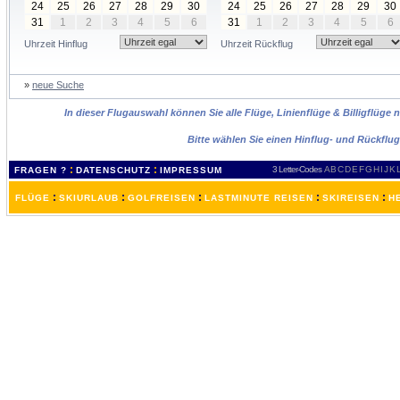
24
25
26
27
28
29
30
24
25
26
27
28
29
30
31
1
2
3
4
5
6
31
1
2
3
4
5
6
Uhrzeit Hinflug
Uhrzeit Rückflug
»
neue Suche
In dieser Flugauswahl können Sie alle Flüge, Linienflüge & Billigflüg
Bitte wählen Sie einen Hinflug- und Rückflu
:
:
3 Letter-Codes
A
B
C
D
E
F
G
H
I
J
K
FRAGEN ?
DATENSCHUTZ
IMPRESSUM
:
:
:
:
:
FLÜGE
SKIURLAUB
GOLFREISEN
LASTMINUTE REISEN
SKIREISEN
H