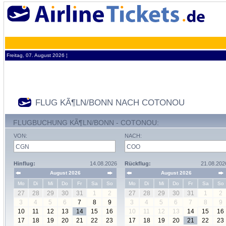
Freitag, 07. August 2026 ¦
FLUG KÃ¶LN/BONN NACH COTONOU
FLUGBUCHUNG KÃ¶LN/BONN - COTONOU:
VON:
NACH:
Hinflug:
14.08.2026
Rückflug:
21.08.202
August 2026
August 2026
Mo
Di
Mi
Do
Fr
Sa
So
Mo
Di
Mi
Do
Fr
Sa
So
27
28
29
30
31
1
2
27
28
29
30
31
1
2
3
4
5
6
7
8
9
3
4
5
6
7
8
9
10
11
12
13
14
15
16
10
11
12
13
14
15
16
17
18
19
20
21
22
23
17
18
19
20
21
22
23