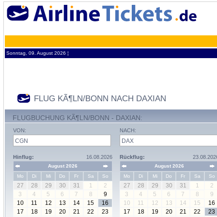
Sonntag, 09. August 2026 ¦
FLUG KÃ¶LN/BONN NACH DAXIAN
FLUGBUCHUNG KÃ¶LN/BONN - DAXIAN:
VON:
NACH:
Hinflug:
16.08.2026
Rückflug:
23.08.202
August 2026
August 2026
Mo
Di
Mi
Do
Fr
Sa
So
Mo
Di
Mi
Do
Fr
Sa
So
27
28
29
30
31
1
2
27
28
29
30
31
1
2
3
4
5
6
7
8
9
3
4
5
6
7
8
9
10
11
12
13
14
15
16
10
11
12
13
14
15
16
17
18
19
20
21
22
23
17
18
19
20
21
22
23