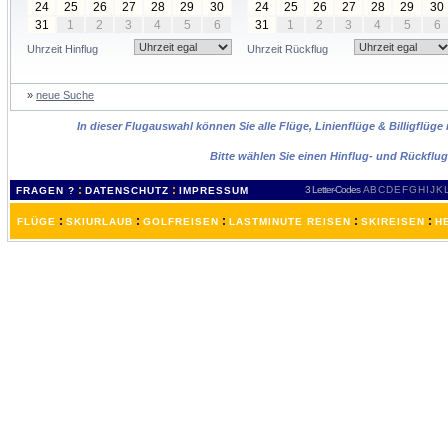
24
25
26
27
28
29
30
24
25
26
27
28
29
30
31
1
2
3
4
5
6
31
1
2
3
4
5
6
Uhrzeit Hinflug
Uhrzeit Rückflug
»
neue Suche
In dieser Flugauswahl können Sie alle Flüge, Linienflüge & Billigflüg
Bitte wählen Sie einen Hinflug- und Rückflu
:
:
3 Letter-Codes
A
B
C
D
E
F
G
H
I
J
K
FRAGEN ?
DATENSCHUTZ
IMPRESSUM
:
:
:
:
:
FLÜGE
SKIURLAUB
GOLFREISEN
LASTMINUTE REISEN
SKIREISEN
H