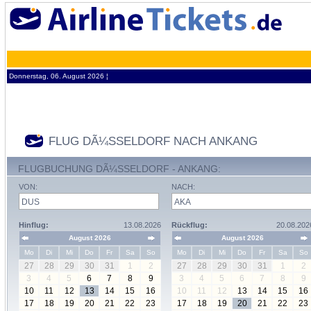
Donnerstag, 06. August 2026 ¦
FLUG DÃ¼SSELDORF NACH ANKANG
FLUGBUCHUNG DÃ¼SSELDORF - ANKANG:
VON:
NACH:
Hinflug:
13.08.2026
Rückflug:
20.08.202
August 2026
August 2026
Mo
Di
Mi
Do
Fr
Sa
So
Mo
Di
Mi
Do
Fr
Sa
So
27
28
29
30
31
1
2
27
28
29
30
31
1
2
3
4
5
6
7
8
9
3
4
5
6
7
8
9
10
11
12
13
14
15
16
10
11
12
13
14
15
16
17
18
19
20
21
22
23
17
18
19
20
21
22
23