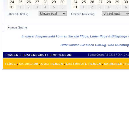
24
25
26
27
28
29
30
24
25
26
27
28
29
30
31
1
2
3
4
5
6
31
1
2
3
4
5
6
Uhrzeit Hinflug
Uhrzeit Rückflug
»
neue Suche
In dieser Flugauswahl können Sie alle Flüge, Linienflüge & Billigflüg
Bitte wählen Sie einen Hinflug- und Rückflu
:
:
3 Letter-Codes
A
B
C
D
E
F
G
H
I
J
K
FRAGEN ?
DATENSCHUTZ
IMPRESSUM
:
:
:
:
:
FLÜGE
SKIURLAUB
GOLFREISEN
LASTMINUTE REISEN
SKIREISEN
H