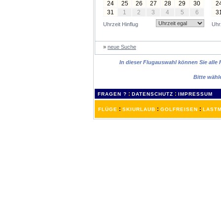
24
25
26
27
28
29
30
2
31
1
2
3
4
5
6
3
Uhrzeit Hinflug
Uhr
»
neue Suche
In dieser Flugauswahl können Sie alle 
Bitte wähl
:
:
FRAGEN ?
DATENSCHUTZ
IMPRESSUM
:
:
:
FLÜGE
SKIURLAUB
GOLFREISEN
LASTM