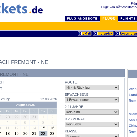
Flüg
Flüge von DÃ¼sseldorf n
FLÜGE
FLUG ANGEBOTE
FLIGHTS
ACH FREMONT - NE
REMONT - NE:
EU
CH:
ROUTE:
Wien
ERWACHSENE:
Lon
kflug:
22.08.2026
Rom
August 2026
2-11 JAHRE
USA
o
Di
Mi
Do
Fr
Sa
So
Miam
7
28
29
30
31
1
2
0-23 MONATE
San 
4
5
6
7
8
9
Chic
0
11
12
13
14
15
16
KLASSE:
New 
7
18
19
20
21
22
23