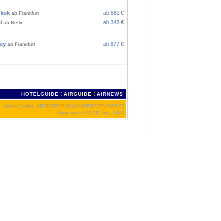
EN
kok
ab 581
€
ab Frankfurt
i
ab 348
€
ab Berlin
TRALIEN
ey
ab 877
€
ab Frankfurt
IKA
:
:
HOTELGUIDE
AIRGUIDE
AIRNEWS
Airline Codes
A
B
C
D
E
F
G
H
I
J
K
L
M
N
O
P
Q
R
S
T
U
V
W
X
Y
Z
Flüge von
© RSCG, Inc., USA