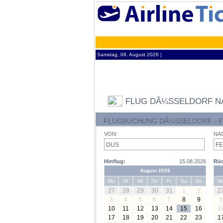
Samstag, 08. August 2026 ¦
FLUG DÃ¼SSELDORF N
FLUGBUCHUNG DÃ¼SSELDORF - F
VON:
NA
Hinflug:
15.08.2026
Rüc
August 2026
Mo
Di
Mi
Do
Fr
Sa
So
M
27
28
29
30
31
1
2
2
3
4
5
6
7
8
9
3
10
11
12
13
14
15
16
1
17
18
19
20
21
22
23
1