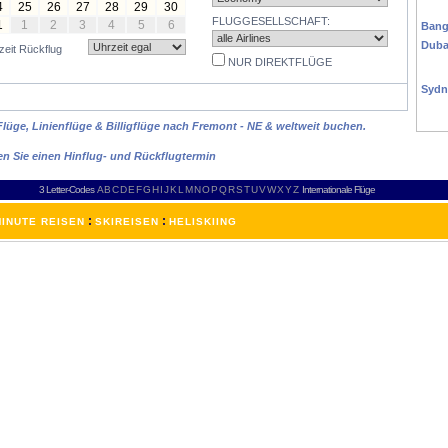
ASI
4
25
26
27
28
29
30
FLUGGESELLSCHAFT:
1
1
2
3
4
5
6
Bang
Duba
zeit Rückflug
NUR DIREKTFLÜGE
AUS
Sydn
AFR
Flüge, Linienflüge & Billigflüge nach Fremont - NE & weltweit buchen.
en Sie einen Hinflug- und Rückflugtermin
3 Letter-Codes
A
B
C
D
E
F
G
H
I
J
K
L
M
N
O
P
Q
R
S
T
U
V
W
X
Y
Z
Internationale Flüge
:
:
INUTE REISEN
SKIREISEN
HELISKIING