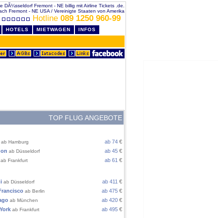
e DÃ¼sseldorf Fremont - NE billig mit Airline Tickets .de.
ach Fremont - NE USA / Vereinigte Staaten von Amerika
Hotline
089 1250 960-99
HOTELS
MIETWAGEN
INFOS
TOP FLUG ANGEBOTE
ROPA
ab 74
€
ab Hamburg
don
ab 45
€
ab Düsseldorf
ab 61
€
ab Frankfurt
 / AMERIKA
i
ab 411
€
ab Düsseldorf
Francisco
ab 475
€
ab Berlin
ago
ab 420
€
ab München
York
ab 495
€
ab Frankfurt