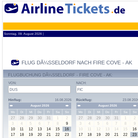
Sonntag, 09. August 2026 ¦
FLUG DÃ¼SSELDORF NACH FIRE COVE - AK
FLUGBUCHUNG DÃ¼SSELDORF - FIRE COVE - AK:
VON:
NACH:
Hinflug:
16.08.2026
Rückflug:
23.08.202
August 2026
August 2026
Mo
Di
Mi
Do
Fr
Sa
So
Mo
Di
Mi
Do
Fr
Sa
So
27
28
29
30
31
1
2
27
28
29
30
31
1
2
3
4
5
6
7
8
9
3
4
5
6
7
8
9
10
11
12
13
14
15
16
10
11
12
13
14
15
16
17
18
19
20
21
22
23
17
18
19
20
21
22
23