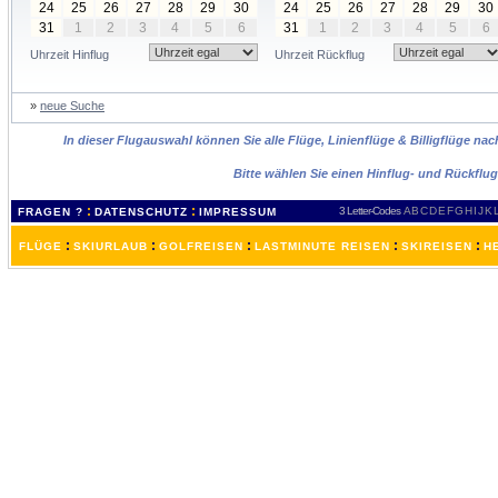
24
25
26
27
28
29
30
24
25
26
27
28
29
30
31
1
2
3
4
5
6
31
1
2
3
4
5
6
Uhrzeit Hinflug
Uhrzeit Rückflug
»
neue Suche
In dieser Flugauswahl können Sie alle Flüge, Linienflüge & Billigflüge na
Bitte wählen Sie einen Hinflug- und Rückflu
:
:
3 Letter-Codes
A
B
C
D
E
F
G
H
I
J
K
FRAGEN ?
DATENSCHUTZ
IMPRESSUM
:
:
:
:
:
FLÜGE
SKIURLAUB
GOLFREISEN
LASTMINUTE REISEN
SKIREISEN
H