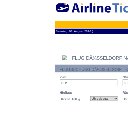
Samstag, 08. August 2026 ¦
FLUG DÃ¼SSELDORF N
FLUGBUCHUNG DÃ¼SSELDORF - 
VON:
NA
Hinflug:
Rüc
Uhrzeit Hinflug
Uhr