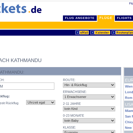
Fl
FLÜGE
FLUG ANGEBOTE
FLIGHTS
ACH KATHMANDU
KATHMANDU:
EU
CH:
ROUTE:
Wien
ERWACHSENE:
Lon
kflug:
Rom
zeit Rückflug
2-11 JAHRE
USA
Miam
0-23 MONATE
San 
Chic
KLASSE:
New 