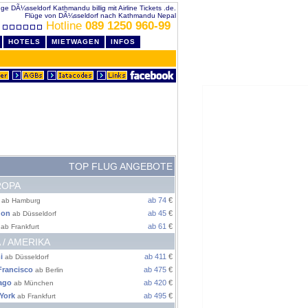
üge DÃ¼sseldorf Kathmandu billig mit Airline Tickets .de.
Flüge von DÃ¼sseldorf nach Kathmandu Nepal
Hotline
089 1250 960-99
HOTELS
MIETWAGEN
INFOS
TOP FLUG ANGEBOTE
ROPA
ab 74
€
ab Hamburg
don
ab 45
€
ab Düsseldorf
ab 61
€
ab Frankfurt
 / AMERIKA
i
ab 411
€
ab Düsseldorf
Francisco
ab 475
€
ab Berlin
ago
ab 420
€
ab München
York
ab 495
€
ab Frankfurt