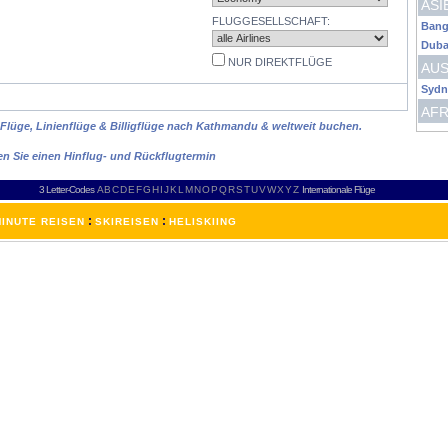
ASI
FLUGGESELLSCHAFT:
Bang
Duba
NUR DIREKTFLÜGE
AUS
Sydn
AFR
 Flüge, Linienflüge & Billigflüge nach Kathmandu & weltweit buchen.
en Sie einen Hinflug- und Rückflugtermin
3 Letter-Codes
A
B
C
D
E
F
G
H
I
J
K
L
M
N
O
P
Q
R
S
T
U
V
W
X
Y
Z
Internationale Flüge
:
:
INUTE REISEN
SKIREISEN
HELISKIING