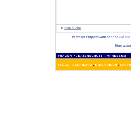
»
neue Suche
In dieser Flugauswahl können Sie alle
Bitte wähl
:
:
FRAGEN ?
DATENSCHUTZ
IMPRESSUM
:
:
:
FLÜGE
SKIURLAUB
GOLFREISEN
LASTM