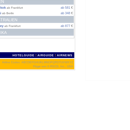
EN
kok
ab 581
€
ab Frankfurt
i
ab 348
€
ab Berlin
TRALIEN
ey
ab 877
€
ab Frankfurt
IKA
:
:
HOTELGUIDE
AIRGUIDE
AIRNEWS
Airline Codes
A
B
C
D
E
F
G
H
I
J
K
L
M
N
O
P
Q
R
S
T
U
V
W
X
Y
Z
Flüge von
© RSCG, Inc., USA