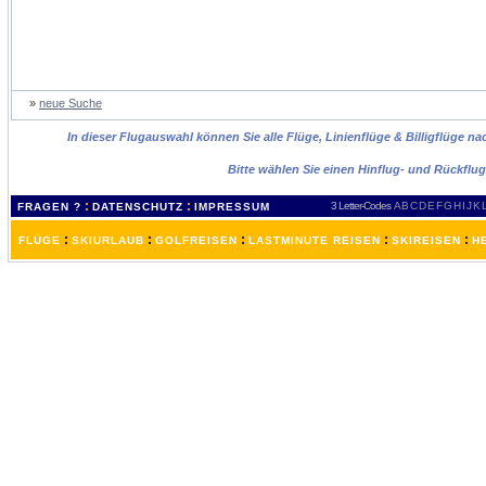
»
neue Suche
In dieser Flugauswahl können Sie alle Flüge, Linienflüge & Billigflüge 
Bitte wählen Sie einen Hinflug- und Rückflu
:
:
3 Letter-Codes
A
B
C
D
E
F
G
H
I
J
K
FRAGEN ?
DATENSCHUTZ
IMPRESSUM
:
:
:
:
:
FLÜGE
SKIURLAUB
GOLFREISEN
LASTMINUTE REISEN
SKIREISEN
H