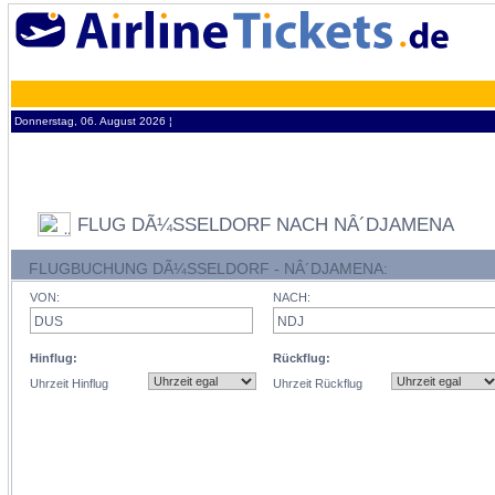
Donnerstag, 06. August 2026 ¦
FLUG DÃ¼SSELDORF NACH NÂ´DJAMENA
FLUGBUCHUNG DÃ¼SSELDORF - NÂ´DJAMENA:
VON:
NACH:
Hinflug:
Rückflug:
Uhrzeit Hinflug
Uhrzeit Rückflug