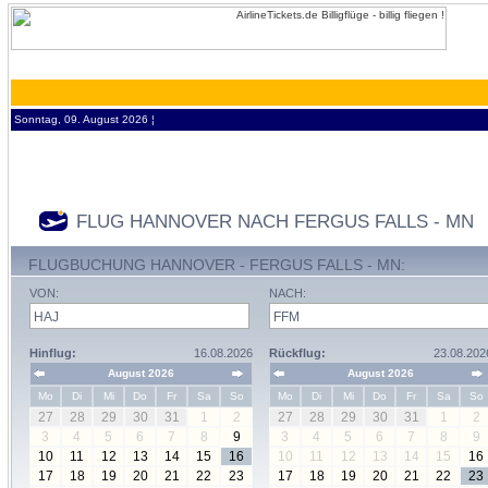
Sonntag, 09. August 2026 ¦
FLUG HANNOVER NACH FERGUS FALLS - MN
FLUGBUCHUNG HANNOVER - FERGUS FALLS - MN:
VON:
NACH:
Hinflug:
16.08.2026
Rückflug:
23.08.202
August 2026
August 2026
Mo
Di
Mi
Do
Fr
Sa
So
Mo
Di
Mi
Do
Fr
Sa
So
27
28
29
30
31
1
2
27
28
29
30
31
1
2
3
4
5
6
7
8
9
3
4
5
6
7
8
9
10
11
12
13
14
15
16
10
11
12
13
14
15
16
17
18
19
20
21
22
23
17
18
19
20
21
22
23