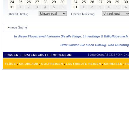
24
25
26
27
28
29
30
24
25
26
27
28
29
30
31
1
2
3
4
5
6
31
1
2
3
4
5
6
Uhrzeit Hinflug
Uhrzeit Rückflug
»
neue Suche
In dieser Flugauswahl können Sie alle Flüge, Linienflüge & Billigflüge nach
Bitte wählen Sie einen Hinflug- und Rückflu
:
:
3 Letter-Codes
A
B
C
D
E
F
G
H
I
J
K
FRAGEN ?
DATENSCHUTZ
IMPRESSUM
:
:
:
:
:
FLÜGE
SKIURLAUB
GOLFREISEN
LASTMINUTE REISEN
SKIREISEN
H