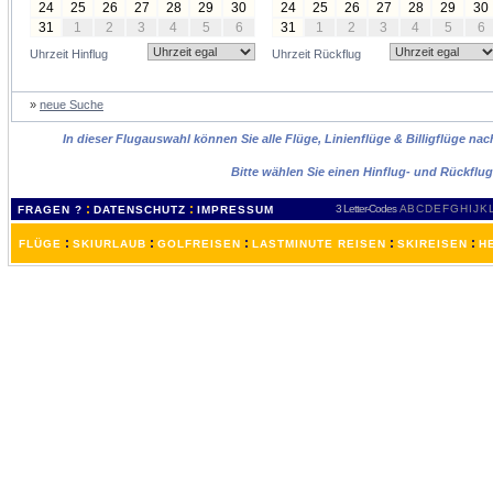
24
25
26
27
28
29
30
24
25
26
27
28
29
30
31
1
2
3
4
5
6
31
1
2
3
4
5
6
Uhrzeit Hinflug
Uhrzeit Rückflug
»
neue Suche
In dieser Flugauswahl können Sie alle Flüge, Linienflüge & Billigflüge na
Bitte wählen Sie einen Hinflug- und Rückflu
:
:
3 Letter-Codes
A
B
C
D
E
F
G
H
I
J
K
FRAGEN ?
DATENSCHUTZ
IMPRESSUM
:
:
:
:
:
FLÜGE
SKIURLAUB
GOLFREISEN
LASTMINUTE REISEN
SKIREISEN
H