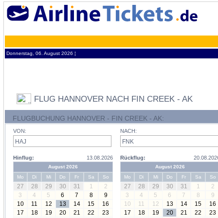
Donnerstag, 06. August 2026 ¦
FLUG HANNOVER NACH FIN CREEK - AK
FLUGBUCHUNG HANNOVER - FIN CREEK - AK:
VON:
NACH:
Hinflug:
13.08.2026
Rückflug:
20.08.202
August 2026
August 2026
Mo
Di
Mi
Do
Fr
Sa
So
Mo
Di
Mi
Do
Fr
Sa
So
27
28
29
30
31
1
2
27
28
29
30
31
1
2
3
4
5
6
7
8
9
3
4
5
6
7
8
9
10
11
12
13
14
15
16
10
11
12
13
14
15
16
17
18
19
20
21
22
23
17
18
19
20
21
22
23