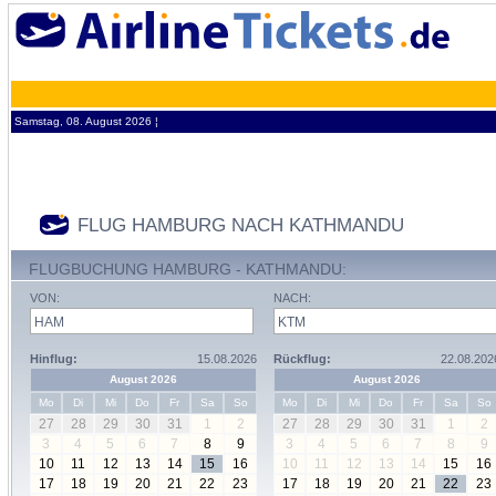
Samstag, 08. August 2026 ¦
FLUG HAMBURG NACH KATHMANDU
FLUGBUCHUNG HAMBURG - KATHMANDU:
VON:
NACH:
Hinflug:
15.08.2026
Rückflug:
22.08.202
August 2026
August 2026
Mo
Di
Mi
Do
Fr
Sa
So
Mo
Di
Mi
Do
Fr
Sa
So
27
28
29
30
31
1
2
27
28
29
30
31
1
2
3
4
5
6
7
8
9
3
4
5
6
7
8
9
10
11
12
13
14
15
16
10
11
12
13
14
15
16
17
18
19
20
21
22
23
17
18
19
20
21
22
23