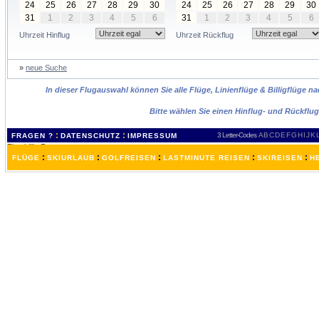
24
25
26
27
28
29
30
24
25
26
27
28
29
30
31
1
2
3
4
5
6
31
1
2
3
4
5
6
Uhrzeit Hinflug
Uhrzeit Rückflug
»
neue Suche
In dieser Flugauswahl können Sie alle Flüge, Linienflüge & Billigflüge
Bitte wählen Sie einen Hinflug- und Rückflu
:
:
3 Letter-Codes
A
B
C
D
E
F
G
H
I
J
K
FRAGEN ?
DATENSCHUTZ
IMPRESSUM
:
:
:
:
:
FLÜGE
SKIURLAUB
GOLFREISEN
LASTMINUTE REISEN
SKIREISEN
H