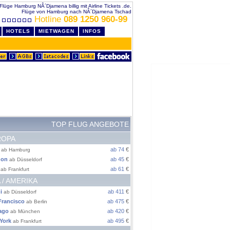
Flüge Hamburg NÂ´Djamena billig mit Airline Tickets .de.
Flüge von Hamburg nach NÂ´Djamena Tschad
Hotline
089 1250 960-99
HOTELS
MIETWAGEN
INFOS
TOP FLUG ANGEBOTE
ROPA
ab 74
€
ab Hamburg
don
ab 45
€
ab Düsseldorf
ab 61
€
ab Frankfurt
 / AMERIKA
i
ab 411
€
ab Düsseldorf
Francisco
ab 475
€
ab Berlin
ago
ab 420
€
ab München
York
ab 495
€
ab Frankfurt