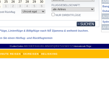
ASI
4
25
26
27
28
29
30
FLUGGESELLSCHAFT:
1
1
2
3
4
5
6
Bang
Duba
zeit Rückflug
NUR DIREKTFLÜGE
AUS
Sydn
AFR
 Flüge, Linienflüge & Billigflüge nach NÂ´Djamena & weltweit buchen.
en Sie einen Hinflug- und Rückflugtermin
3 Letter-Codes
A
B
C
D
E
F
G
H
I
J
K
L
M
N
O
P
Q
R
S
T
U
V
W
X
Y
Z
Internationale Flüge
:
:
INUTE REISEN
SKIREISEN
HELISKIING