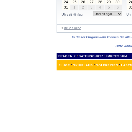
24
25
26
27
28
29
30
2
31
1
2
3
4
5
6
3
Uhrzeit Hinflug
Uhr
»
neue Suche
In dieser Flugauswahl können Sie alle
Bitte wähl
:
:
FRAGEN ?
DATENSCHUTZ
IMPRESSUM
:
:
:
FLÜGE
SKIURLAUB
GOLFREISEN
LASTM