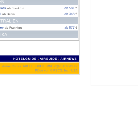
EN
kok
ab 581
€
ab Frankfurt
i
ab 348
€
ab Berlin
TRALIEN
ey
ab 877
€
ab Frankfurt
IKA
:
:
HOTELGUIDE
AIRGUIDE
AIRNEWS
Airline Codes
A
B
C
D
E
F
G
H
I
J
K
L
M
N
O
P
Q
R
S
T
U
V
W
X
Y
Z
Flüge von
© RSCG, Inc., USA