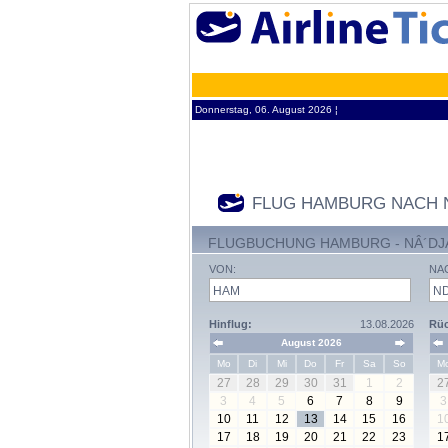
Donnerstag, 06. August 2026 ¦
FLUG HAMBURG NACH 
FLUGBUCHUNG HAMBURG - NÂ´DJ
VON:
NA
Hinflug:
13.08.2026
Rüc
August 2026
Mo
Di
Mi
Do
Fr
Sa
So
M
27
28
29
30
31
1
2
2
3
4
5
6
7
8
9
3
10
11
12
13
14
15
16
1
17
18
19
20
21
22
23
1