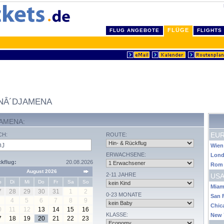
FLÜGE
FLUG ANGEBOTE
FLIGHTS
NÂ´DJAMENA
AMENA:
EU
CH:
ROUTE:
Wien
ERWACHSENE:
Lon
kflug:
20.08.2026
Rom
August 2026
2-11 JAHRE
USA
o
Di
Mi
Do
Fr
Sa
So
Miam
7
28
29
30
31
1
2
0-23 MONATE
San 
4
5
6
7
8
9
Chic
0
11
12
13
14
15
16
KLASSE:
New 
7
18
19
20
21
22
23