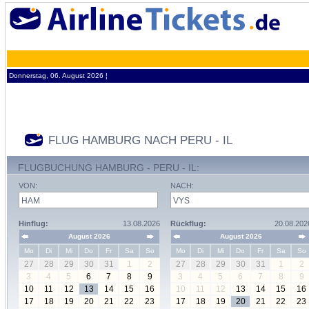
Donnerstag, 06. August 2026 ¦
FLUG HAMBURG NACH PERU - IL
FLUGBUCHUNG HAMBURG - PERU - IL:
VON:
NACH:
Hinflug:
13.08.2026
Rückflug:
20.08.202
August 2026
August 2026
Mo
Di
Mi
Do
Fr
Sa
So
Mo
Di
Mi
Do
Fr
Sa
So
27
28
29
30
31
1
2
27
28
29
30
31
1
2
3
4
5
6
7
8
9
3
4
5
6
7
8
9
10
11
12
13
14
15
16
10
11
12
13
14
15
16
17
18
19
20
21
22
23
17
18
19
20
21
22
23