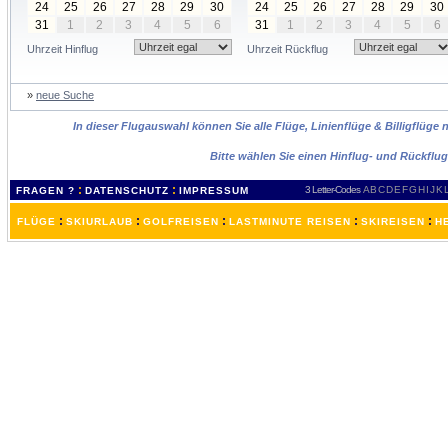
24
25
26
27
28
29
30
24
25
26
27
28
29
30
31
1
2
3
4
5
6
31
1
2
3
4
5
6
Uhrzeit Hinflug
Uhrzeit Rückflug
»
neue Suche
In dieser Flugauswahl können Sie alle Flüge, Linienflüge & Billigflüge 
Bitte wählen Sie einen Hinflug- und Rückflu
:
:
3 Letter-Codes
A
B
C
D
E
F
G
H
I
J
K
FRAGEN ?
DATENSCHUTZ
IMPRESSUM
:
:
:
:
:
FLÜGE
SKIURLAUB
GOLFREISEN
LASTMINUTE REISEN
SKIREISEN
H