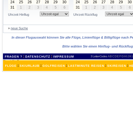
24
25
26
27
28
29
30
24
25
26
27
28
29
30
31
1
2
3
4
5
6
31
1
2
3
4
5
6
Uhrzeit Hinflug
Uhrzeit Rückflug
»
neue Suche
In dieser Flugauswahl können Sie alle Flüge, Linienflüge & Billigflüge nach 
Bitte wählen Sie einen Hinflug- und Rückflu
:
:
3 Letter-Codes
A
B
C
D
E
F
G
H
I
J
K
FRAGEN ?
DATENSCHUTZ
IMPRESSUM
:
:
:
:
:
FLÜGE
SKIURLAUB
GOLFREISEN
LASTMINUTE REISEN
SKIREISEN
H