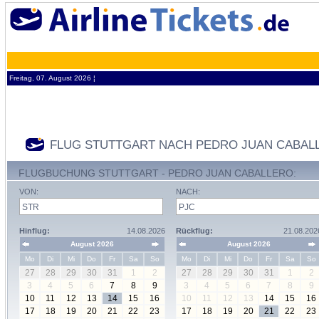
Freitag, 07. August 2026 ¦
FLUG STUTTGART NACH PEDRO JUAN CABAL
FLUGBUCHUNG STUTTGART - PEDRO JUAN CABALLERO:
VON:
NACH:
Hinflug:
14.08.2026
Rückflug:
21.08.202
August 2026
August 2026
Mo
Di
Mi
Do
Fr
Sa
So
Mo
Di
Mi
Do
Fr
Sa
So
27
28
29
30
31
1
2
27
28
29
30
31
1
2
3
4
5
6
7
8
9
3
4
5
6
7
8
9
10
11
12
13
14
15
16
10
11
12
13
14
15
16
17
18
19
20
21
22
23
17
18
19
20
21
22
23