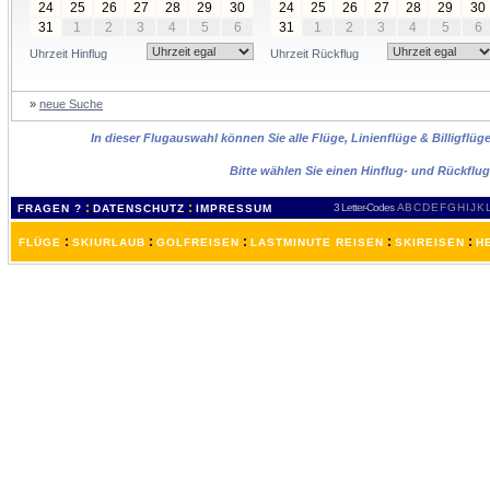
24
25
26
27
28
29
30
24
25
26
27
28
29
30
31
1
2
3
4
5
6
31
1
2
3
4
5
6
Uhrzeit Hinflug
Uhrzeit Rückflug
»
neue Suche
In dieser Flugauswahl können Sie alle Flüge, Linienflüge & Billigflüg
Bitte wählen Sie einen Hinflug- und Rückflu
:
:
3 Letter-Codes
A
B
C
D
E
F
G
H
I
J
K
FRAGEN ?
DATENSCHUTZ
IMPRESSUM
:
:
:
:
:
FLÜGE
SKIURLAUB
GOLFREISEN
LASTMINUTE REISEN
SKIREISEN
H