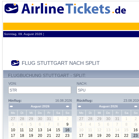
Sonntag, 09. August 2026 ¦
FLUG STUTTGART NACH SPLIT
FLUGBUCHUNG STUTTGART - SPLIT:
VON:
NACH:
Hinflug:
16.08.2026
Rückflug:
23.08.202
August 2026
August 2026
Mo
Di
Mi
Do
Fr
Sa
So
Mo
Di
Mi
Do
Fr
Sa
So
27
28
29
30
31
1
2
27
28
29
30
31
1
2
3
4
5
6
7
8
9
3
4
5
6
7
8
9
10
11
12
13
14
15
16
10
11
12
13
14
15
16
17
18
19
20
21
22
23
17
18
19
20
21
22
23